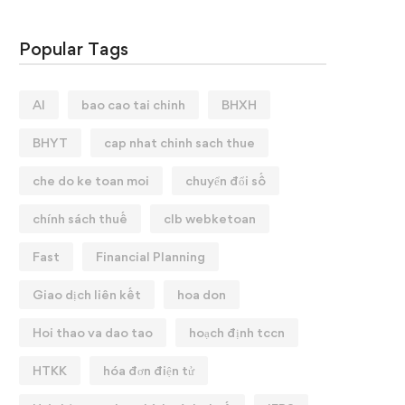
Popular Tags
AI
bao cao tai chinh
BHXH
BHYT
cap nhat chinh sach thue
che do ke toan moi
chuyển đổi số
chính sách thuế
clb webketoan
Fast
Financial Planning
Giao dịch liên kết
hoa don
Hoi thao va dao tao
hoạch định tccn
HTKK
hóa đơn điện tử