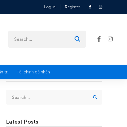
Log in
Register
Search
for:
n trị
Tài chính cá nhân
Search
Search
for:
Latest Posts