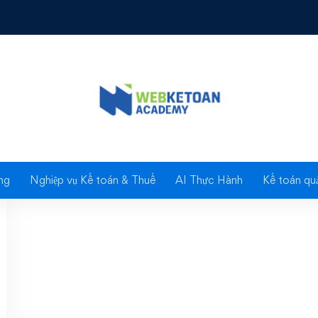
Tag: rủi ro thuế TNDN
ng
Nghiệp vụ Kế toán & Thuế
AI Thực Hành
Kế toán quả