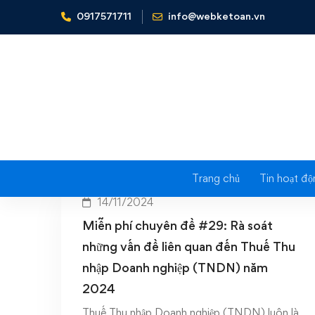
0917571711
info@webketoan.vn
Home
rủi ro thuế TNDN
Trang chủ
Tin hoạt độ
14/11/2024
Miễn phí chuyên đề #29: Rà soát
những vấn đề liên quan đến Thuế Thu
nhập Doanh nghiệp (TNDN) năm
2024
Thuế Thu nhập Doanh nghiệp (TNDN) luôn là