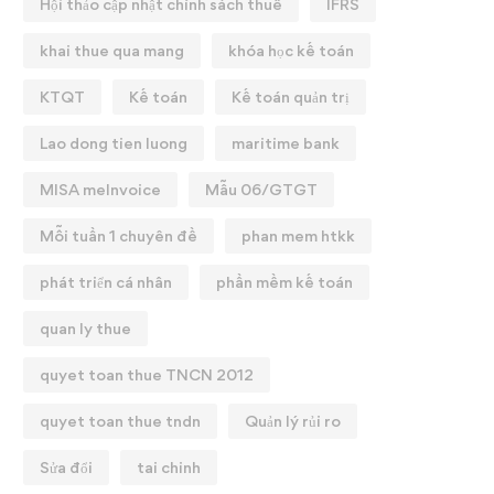
Hội thảo cập nhật chính sách thuế
IFRS
khai thue qua mang
khóa học kế toán
KTQT
Kế toán
Kế toán quản trị
Lao dong tien luong
maritime bank
MISA meInvoice
Mẫu 06/GTGT
Mỗi tuần 1 chuyên đề
phan mem htkk
phát triển cá nhân
phần mềm kế toán
quan ly thue
quyet toan thue TNCN 2012
quyet toan thue tndn
Quản lý rủi ro
Sửa đổi
tai chinh