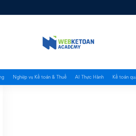
 sai sót của người nộp
ng
Nghiệp vụ Kế toán & Thuế
AI Thực Hành
Kế toán quả