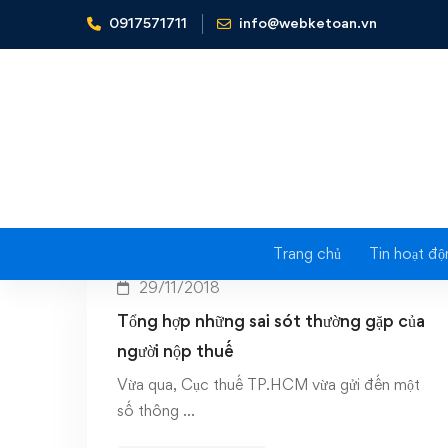
0917571711
info@webketoan.vn
Home
sai sót của người nộp thuế
Tag:
Trang chủ
Tin hoạt độ
29/11/2018
Tổng hợp những sai sót thường gặp của
người nộp thuế
Vừa qua, Cục thuế TP.HCM vừa gửi đến một
số thông …