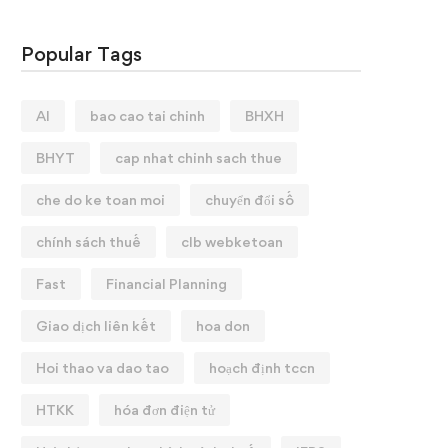
Popular Tags
AI
bao cao tai chinh
BHXH
BHYT
cap nhat chinh sach thue
che do ke toan moi
chuyển đổi số
chính sách thuế
clb webketoan
Fast
Financial Planning
Giao dịch liên kết
hoa don
Hoi thao va dao tao
hoạch định tccn
HTKK
hóa đơn điện tử