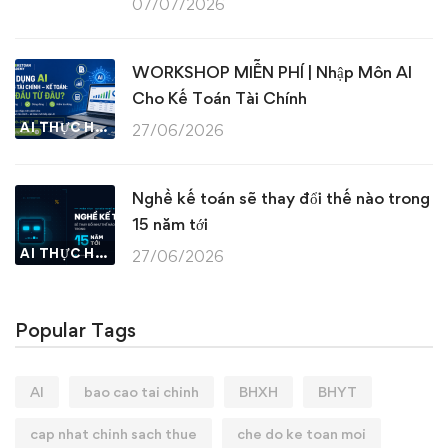
07/07/2026
WORKSHOP MIỄN PHÍ | Nhập Môn AI
Cho Kế Toán Tài Chính
AI THỰC HÀNH
27/06/2026
Nghề kế toán sẽ thay đổi thế nào trong
15 năm tới
AI THỰC HÀNH
27/06/2026
Popular Tags
AI
bao cao tai chinh
BHXH
BHYT
cap nhat chinh sach thue
che do ke toan moi