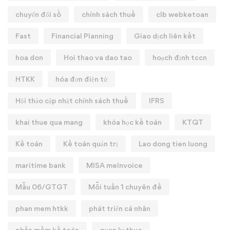
chuyển đổi số
chính sách thuế
clb webketoan
Fast
Financial Planning
Giao dịch liên kết
hoa don
Hoi thao va dao tao
hoạch định tccn
HTKK
hóa đơn điện tử
Hội thảo cập nhật chính sách thuế
IFRS
khai thue qua mang
khóa học kế toán
KTQT
Kế toán
Kế toán quản trị
Lao dong tien luong
maritime bank
MISA meInvoice
Mẫu 06/GTGT
Mỗi tuần 1 chuyên đề
phan mem htkk
phát triển cá nhân
phần mềm kế toán
quan ly thue