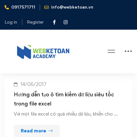
0917571711
info@webketoan.vn
Home
tạo ô tìm kiếm dữ liệu siêu tốc trong file excel
Log in
Register
Tag: tạo ô tìm kiếm dữ liệu siêu tốc
trong file excel
14/06/2017
Hướng dẫn tạo ô tìm kiếm dữ liệu siêu tốc
trong file excel
Với một file excel có quá nhiều dữ liệu, khiến cho …
Read more