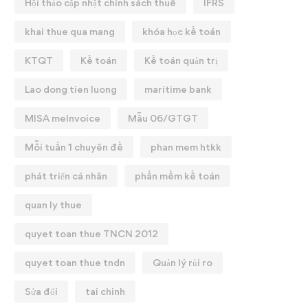
Hội thảo cập nhật chính sách thuế
IFRS
khai thue qua mang
khóa học kế toán
KTQT
Kế toán
Kế toán quản trị
Lao dong tien luong
maritime bank
MISA meInvoice
Mẫu 06/GTGT
Mỗi tuần 1 chuyên đề
phan mem htkk
phát triển cá nhân
phần mềm kế toán
quan ly thue
quyet toan thue TNCN 2012
quyet toan thue tndn
Quản lý rủi ro
Sửa đổi
tai chinh