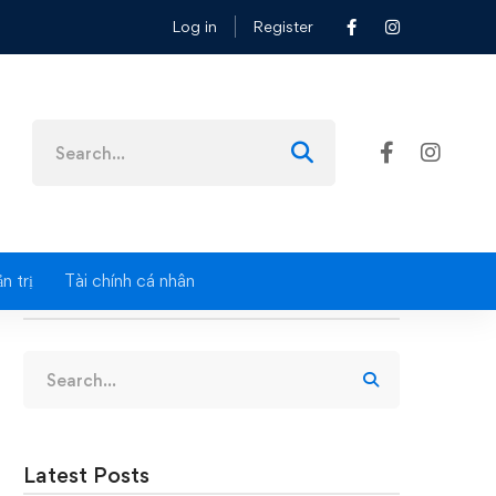
Log in
Register
Search
for:
n trị
Tài chính cá nhân
Search
Search
for:
Latest Posts