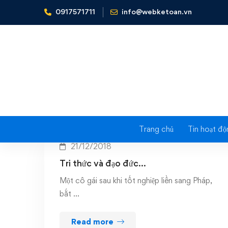
0917571711
info@webketoan.vn
Home
tri thức
Trang chủ
Tin hoạt độ
21/12/2018
Tri thức và đạo đức…
Một cô gái sau khi tốt nghiệp liền sang Pháp,
bắt …
Read more