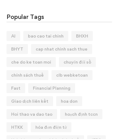
Popular Tags
AI
bao cao tai chinh
BHXH
BHYT
cap nhat chinh sach thue
che do ke toan moi
chuyển đổi số
chính sách thuế
clb webketoan
Fast
Financial Planning
Giao dịch liên kết
hoa don
Hoi thao va dao tao
hoạch định tccn
HTKK
hóa đơn điện tử