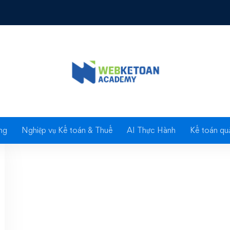
Tag: tri thức
ng
Nghiệp vụ Kế toán & Thuế
AI Thực Hành
Kế toán quả