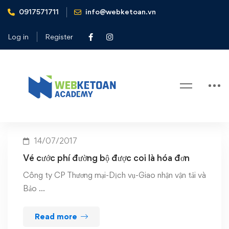
0917571711
info@webketoan.vn
Home
Vé cước phí đường bộ được coi là hóa đơn
Log in
Register
Tag: Vé cước phí đường bộ được
coi là hóa đơn
14/07/2017
Vé cước phí đường bộ được coi là hóa đơn
Công ty CP Thương mại-Dịch vụ-Giao nhận vận tải và
Bảo …
Read more