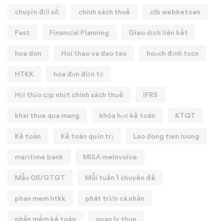
chuyển đổi số
chính sách thuế
clb webketoan
Fast
Financial Planning
Giao dịch liên kết
hoa don
Hoi thao va dao tao
hoạch định tccn
HTKK
hóa đơn điện tử
Hội thảo cập nhật chính sách thuế
IFRS
khai thue qua mang
khóa học kế toán
KTQT
Kế toán
Kế toán quản trị
Lao dong tien luong
maritime bank
MISA meInvoice
Mẫu 06/GTGT
Mỗi tuần 1 chuyên đề
phan mem htkk
phát triển cá nhân
phần mềm kế toán
quan ly thue