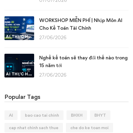
07/07/2026
WORKSHOP MIỄN PHÍ | Nhập Môn AI
Cho Kế Toán Tài Chính
AI THỰC HÀNH
27/06/2026
Nghề kế toán sẽ thay đổi thế nào trong
15 năm tới
AI THỰC HÀNH
27/06/2026
Popular Tags
AI
bao cao tai chinh
BHXH
BHYT
cap nhat chinh sach thue
che do ke toan moi