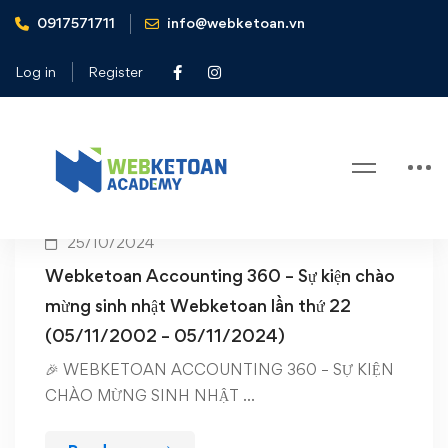
0917571711
info@webketoan.vn
Home
Webketoan Accounting 360
Log in
Register
Tag: Webketoan Accounting 360
25/10/2024
Webketoan Accounting 360 – Sự kiện chào
mừng sinh nhật Webketoan lần thứ 22
(05/11/2002 – 05/11/2024)
🎉 WEBKETOAN ACCOUNTING 360 – SỰ KIỆN
CHÀO MỪNG SINH NHẬT …