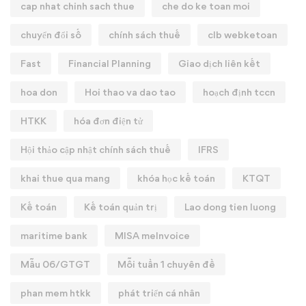
cap nhat chinh sach thue
che do ke toan moi
chuyển đổi số
chính sách thuế
clb webketoan
Fast
Financial Planning
Giao dịch liên kết
hoa don
Hoi thao va dao tao
hoạch định tccn
HTKK
hóa đơn điện tử
Hội thảo cập nhật chính sách thuế
IFRS
khai thue qua mang
khóa học kế toán
KTQT
Kế toán
Kế toán quản trị
Lao dong tien luong
maritime bank
MISA meInvoice
Mẫu 06/GTGT
Mỗi tuần 1 chuyên đề
phan mem htkk
phát triển cá nhân