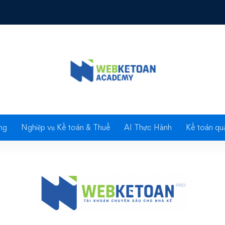
Kế
an Pro – Tài khoản ch
cho nhà Kế
ng
Nghiệp vụ Kế toán & Thuế
AI Thực Hành
Kế toán quả