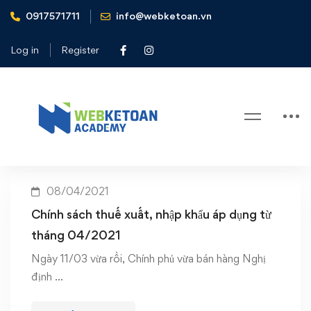
0917571711
info@webketoan.vn
Home
chính sách thuế xuất nhập khẩu từ 04/2021
Log in
Register
Tag: chính sách thuế xuất nhập
khẩu từ 04/2021
08/04/2021
Chính sách thuế xuất, nhập khẩu áp dụng từ
tháng 04/2021
Ngày 11/03 vừa rồi, Chính phủ vừa bán hàng Nghị
định …