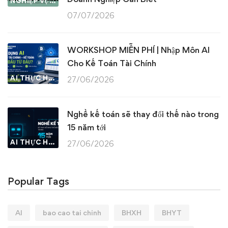
NGHIỆP VỤ KẾ TOÁN & THUẾ
07/07/2026
WORKSHOP MIỄN PHÍ | Nhập Môn AI
Cho Kế Toán Tài Chính
AI THỰC HÀNH
27/06/2026
Nghề kế toán sẽ thay đổi thế nào trong
15 năm tới
AI THỰC HÀNH
27/06/2026
Popular Tags
AI
bao cao tai chinh
BHXH
BHYT