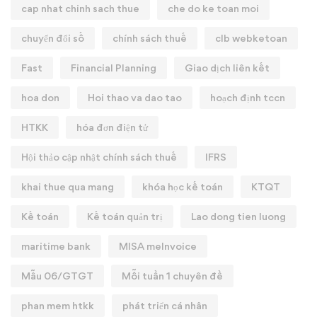
cap nhat chinh sach thue
che do ke toan moi
chuyển đổi số
chính sách thuế
clb webketoan
Fast
Financial Planning
Giao dịch liên kết
hoa don
Hoi thao va dao tao
hoạch định tccn
HTKK
hóa đơn điện tử
Hội thảo cập nhật chính sách thuế
IFRS
khai thue qua mang
khóa học kế toán
KTQT
Kế toán
Kế toán quản trị
Lao dong tien luong
maritime bank
MISA meInvoice
Mẫu 06/GTGT
Mỗi tuần 1 chuyên đề
phan mem htkk
phát triển cá nhân