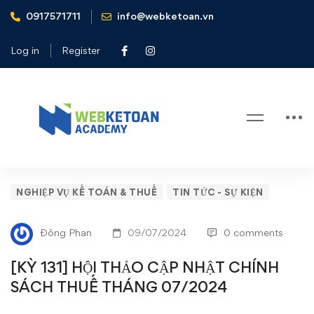
0917571711
info@webketoan.vn
Home
Nghiệp vụ Kế toán & Thuế
[KỲ 131] HỘI THẢO CẬP NHẬT CHÍNH SÁCH THUẾ
Log in
Register
THÁNG 07/2024
Blog
[KỲ
NGHIỆP VỤ KẾ TOÁN & THUẾ
TIN TỨC - SỰ KIỆN
131]
Đông Phan
09/07/2024
0 comments
HỘI
[KỲ 131] HỘI THẢO CẬP NHẬT CHÍNH
THẢO
SÁCH THUẾ THÁNG 07/2024