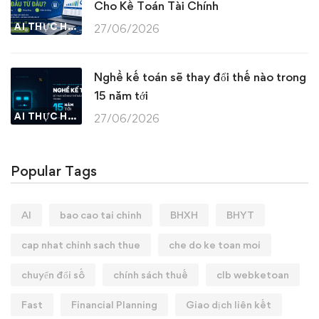
Cho Kế Toán Tài Chính
AI THỰC HÀNH
27/06/2026
Nghề kế toán sẽ thay đổi thế nào trong
15 năm tới
AI THỰC HÀNH
27/06/2026
Popular Tags
AI
bao cao tai chinh
BHXH
BHYT
cap nhat chinh sach thue
che do ke toan moi
chuyển đổi số
chính sách thuế
clb webketoan
Fast
Financial Planning
Giao dịch liên kết