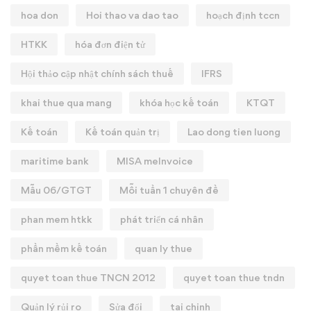
hoa don
Hoi thao va dao tao
hoạch định tccn
HTKK
hóa đơn điện tử
Hội thảo cập nhật chính sách thuế
IFRS
khai thue qua mang
khóa học kế toán
KTQT
Kế toán
Kế toán quản trị
Lao dong tien luong
maritime bank
MISA meInvoice
Mẫu 06/GTGT
Mỗi tuần 1 chuyên đề
phan mem htkk
phát triển cá nhân
phần mềm kế toán
quan ly thue
quyet toan thue TNCN 2012
quyet toan thue tndn
Quản lý rủi ro
Sửa đổi
tai chinh