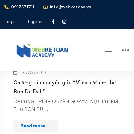
0917571711
info@webketoan.vn
Home
CLB Anh Em Toi
Log in
Register
Tag: CLB Anh Em Toi
28/07/2013
Chương trình quyên góp “Vì nụ cười em thơ
Bon Du Dah”
CHƯƠNG TRÌNH QUYÊN GÓP “VÌ NỤ CƯỜI EM
THƠ BON BU …
Read more