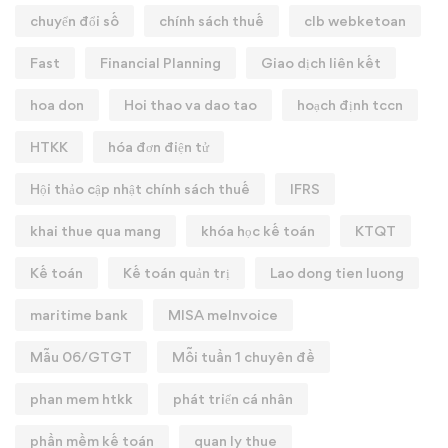
chuyển đổi số
chính sách thuế
clb webketoan
Fast
Financial Planning
Giao dịch liên kết
hoa don
Hoi thao va dao tao
hoạch định tccn
HTKK
hóa đơn điện tử
Hội thảo cập nhật chính sách thuế
IFRS
khai thue qua mang
khóa học kế toán
KTQT
Kế toán
Kế toán quản trị
Lao dong tien luong
maritime bank
MISA meInvoice
Mẫu 06/GTGT
Mỗi tuần 1 chuyên đề
phan mem htkk
phát triển cá nhân
phần mềm kế toán
quan ly thue