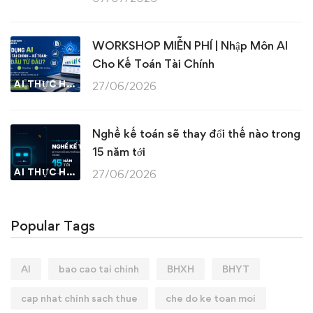
WORKSHOP MIỄN PHÍ | Nhập Môn AI
Cho Kế Toán Tài Chính
AI THỰC HÀNH
27/06/2026
Nghề kế toán sẽ thay đổi thế nào trong
15 năm tới
AI THỰC HÀNH
27/06/2026
Popular Tags
AI
bao cao tai chinh
BHXH
BHYT
cap nhat chinh sach thue
che do ke toan moi