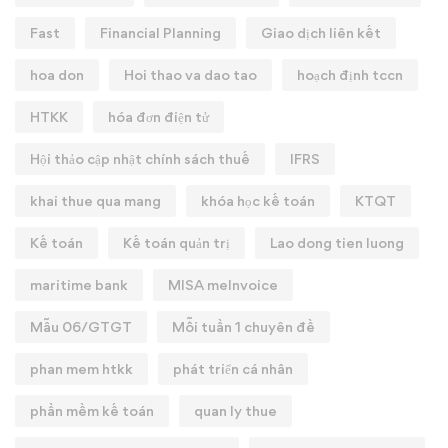
Fast
Financial Planning
Giao dịch liên kết
hoa don
Hoi thao va dao tao
hoạch định tccn
HTKK
hóa đơn điện tử
Hội thảo cập nhật chính sách thuế
IFRS
khai thue qua mang
khóa học kế toán
KTQT
Kế toán
Kế toán quản trị
Lao dong tien luong
maritime bank
MISA meInvoice
Mẫu 06/GTGT
Mỗi tuần 1 chuyên đề
phan mem htkk
phát triển cá nhân
phần mềm kế toán
quan ly thue