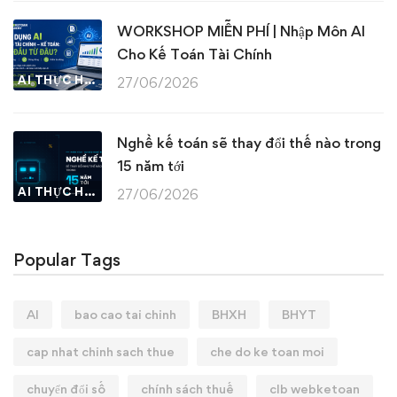
WORKSHOP MIỄN PHÍ | Nhập Môn AI
Cho Kế Toán Tài Chính
AI THỰC HÀNH
27/06/2026
Nghề kế toán sẽ thay đổi thế nào trong
15 năm tới
AI THỰC HÀNH
27/06/2026
Popular Tags
AI
bao cao tai chinh
BHXH
BHYT
cap nhat chinh sach thue
che do ke toan moi
chuyển đổi số
chính sách thuế
clb webketoan