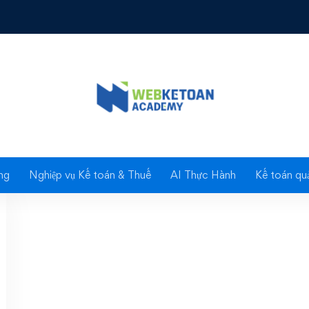
ơ thay đổi cơ quan BH
ng
Nghiệp vụ Kế toán & Thuế
AI Thực Hành
Kế toán quả