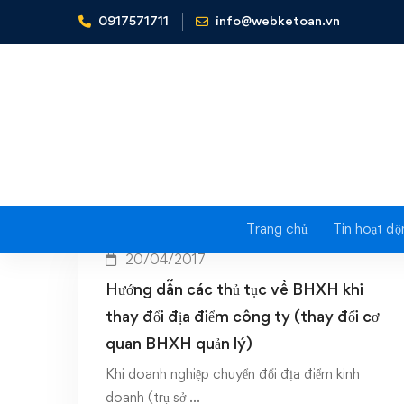
0917571711
info@webketoan.vn
Home
Hồ sơ thay đổi cơ quan BHXH quản lý
Tag: Hồ s
Trang chủ
Tin hoạt độ
20/04/2017
Hướng dẫn các thủ tục về BHXH khi
thay đổi địa điểm công ty (thay đổi cơ
quan BHXH quản lý)
Khi doanh nghiệp chuyển đổi địa điểm kinh
doanh (trụ sở …