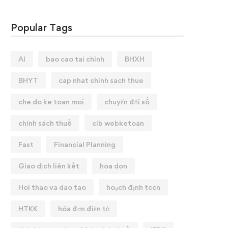
Popular Tags
AI
bao cao tai chinh
BHXH
BHYT
cap nhat chinh sach thue
che do ke toan moi
chuyển đổi số
chính sách thuế
clb webketoan
Fast
Financial Planning
Giao dịch liên kết
hoa don
Hoi thao va dao tao
hoạch định tccn
HTKK
hóa đơn điện tử