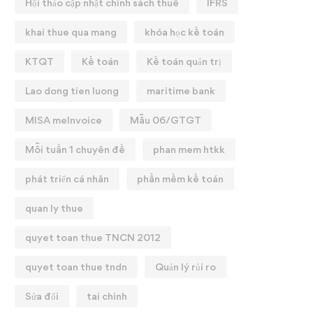
Hội thảo cập nhật chính sách thuế
IFRS
khai thue qua mang
khóa học kế toán
KTQT
Kế toán
Kế toán quản trị
Lao dong tien luong
maritime bank
MISA meInvoice
Mẫu 06/GTGT
Mỗi tuần 1 chuyên đề
phan mem htkk
phát triển cá nhân
phần mềm kế toán
quan ly thue
quyet toan thue TNCN 2012
quyet toan thue tndn
Quản lý rủi ro
Sửa đổi
tai chinh