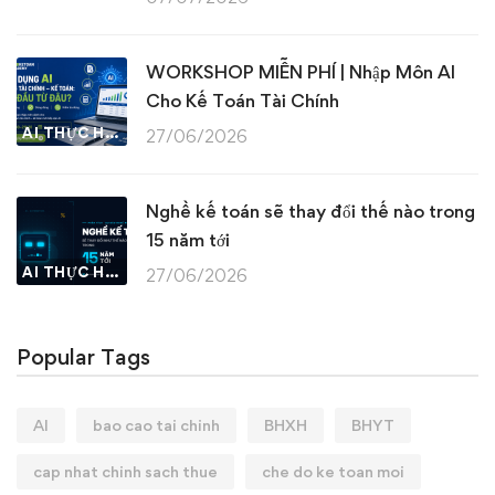
WORKSHOP MIỄN PHÍ | Nhập Môn AI
Cho Kế Toán Tài Chính
AI THỰC HÀNH
27/06/2026
Nghề kế toán sẽ thay đổi thế nào trong
15 năm tới
AI THỰC HÀNH
27/06/2026
Popular Tags
AI
bao cao tai chinh
BHXH
BHYT
cap nhat chinh sach thue
che do ke toan moi