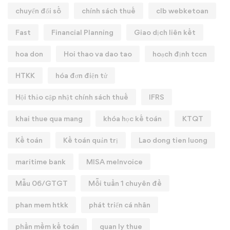
chuyển đổi số
chính sách thuế
clb webketoan
Fast
Financial Planning
Giao dịch liên kết
hoa don
Hoi thao va dao tao
hoạch định tccn
HTKK
hóa đơn điện tử
Hội thảo cập nhật chính sách thuế
IFRS
khai thue qua mang
khóa học kế toán
KTQT
Kế toán
Kế toán quản trị
Lao dong tien luong
maritime bank
MISA meInvoice
Mẫu 06/GTGT
Mỗi tuần 1 chuyên đề
phan mem htkk
phát triển cá nhân
phần mềm kế toán
quan ly thue