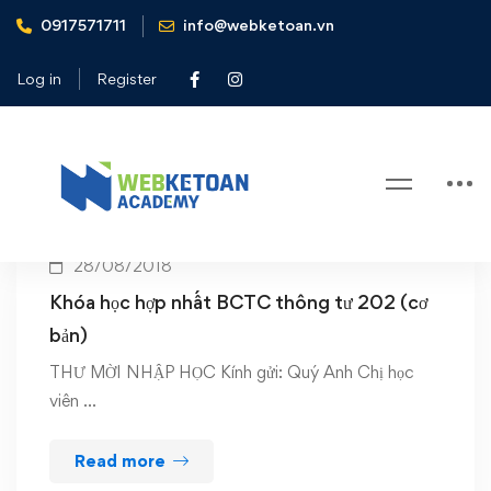
0917571711
info@webketoan.vn
Home
Hợp nhất BCTC
Log in
Register
Tag: Hợp nhất BCTC
28/08/2018
Khóa học hợp nhất BCTC thông tư 202 (cơ
bản)
THƯ MỜI NHẬP HỌC Kính gửi: Quý Anh Chị học
viên …
Read more