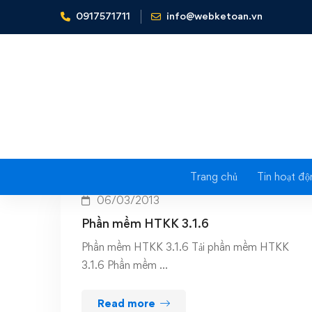
0917571711
info@webketoan.vn
Home
htkk 3.1.6
Trang chủ
Tin hoạt độ
06/03/2013
Phần mềm HTKK 3.1.6
Phần mềm HTKK 3.1.6 Tải phần mềm HTKK
3.1.6 Phần mềm …
Read more