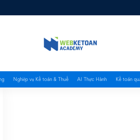
Tag: htkk 3.1.6
ng
Nghiệp vụ Kế toán & Thuế
AI Thực Hành
Kế toán quả