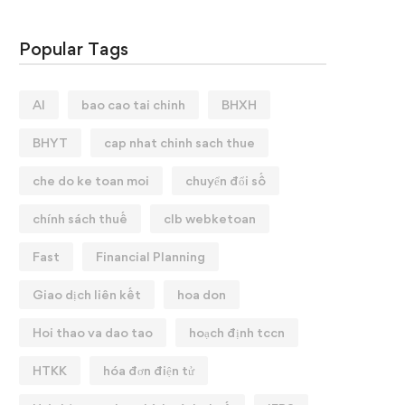
Popular Tags
AI
bao cao tai chinh
BHXH
BHYT
cap nhat chinh sach thue
che do ke toan moi
chuyển đổi số
chính sách thuế
clb webketoan
Fast
Financial Planning
Giao dịch liên kết
hoa don
Hoi thao va dao tao
hoạch định tccn
HTKK
hóa đơn điện tử