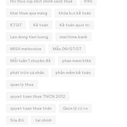
Hội thảo cập nhật chính sách thuế
IFRS
khai thue qua mang
khóa học kế toán
KTQT
Kế toán
Kế toán quản trị
Lao dong tien luong
maritime bank
MISA meInvoice
Mẫu 06/GTGT
Mỗi tuần 1 chuyên đề
phan mem htkk
phát triển cá nhân
phần mềm kế toán
quan ly thue
quyet toan thue TNCN 2012
quyet toan thue tndn
Quản lý rủi ro
Sửa đổi
tai chinh