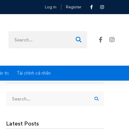
Log in
Register
Search
for:
n trị
Tài chính cá nhân
Search
Search
for:
Latest Posts