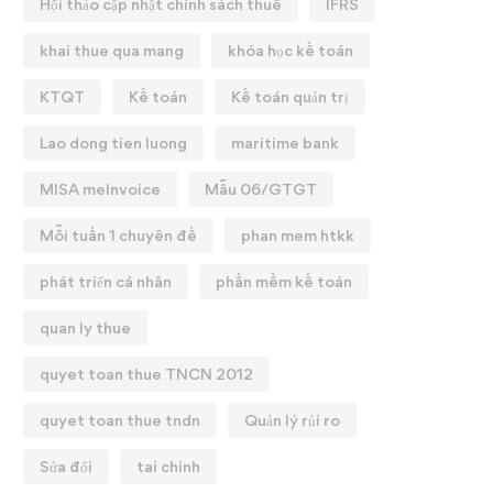
Hội thảo cập nhật chính sách thuế
IFRS
khai thue qua mang
khóa học kế toán
KTQT
Kế toán
Kế toán quản trị
Lao dong tien luong
maritime bank
MISA meInvoice
Mẫu 06/GTGT
Mỗi tuần 1 chuyên đề
phan mem htkk
phát triển cá nhân
phần mềm kế toán
quan ly thue
quyet toan thue TNCN 2012
quyet toan thue tndn
Quản lý rủi ro
Sửa đổi
tai chinh