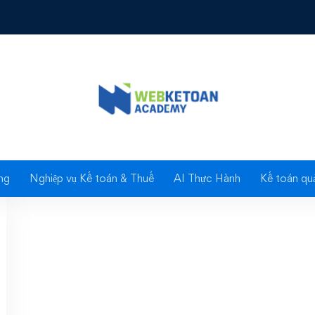
Tag: HTKK 3.8.6
ng
Nghiệp vụ Kế toán & Thuế
AI Thực Hành
Kế toán quả