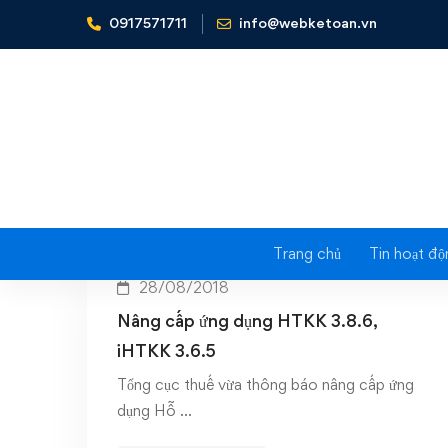
0917571711
info@webketoan.vn
Home
HTKK 3.8.6
Trang chủ
Tin hoạt độ
28/08/2018
Nâng cấp ứng dụng HTKK 3.8.6,
iHTKK 3.6.5
Tổng cục thuế vừa thông báo nâng cấp ứng
dụng Hỗ …