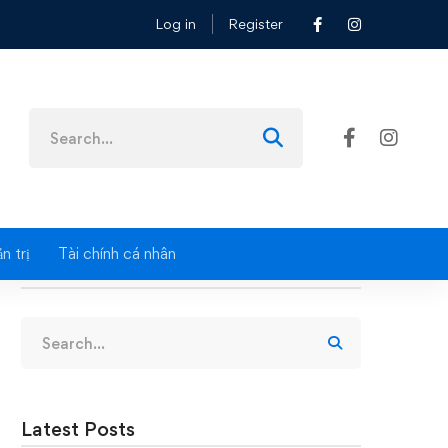
Log in
Register
Search
for:
n trị
Tài chính cá nhân
Search
Search
for:
Latest Posts