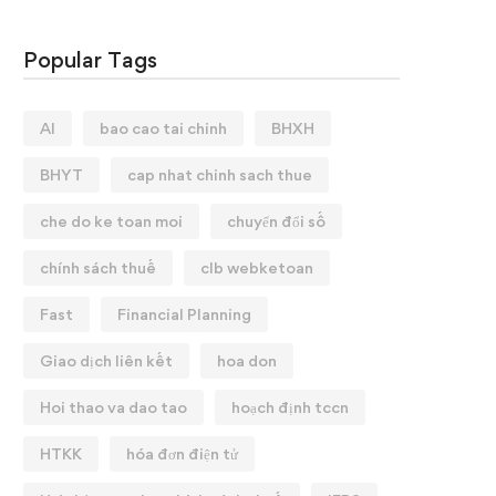
Popular Tags
AI
bao cao tai chinh
BHXH
BHYT
cap nhat chinh sach thue
che do ke toan moi
chuyển đổi số
chính sách thuế
clb webketoan
Fast
Financial Planning
Giao dịch liên kết
hoa don
Hoi thao va dao tao
hoạch định tccn
HTKK
hóa đơn điện tử