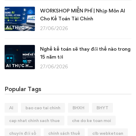
WORKSHOP MIỄN PHÍ | Nhập Môn AI
Cho Kế Toán Tài Chính
AI THỰC HÀNH
27/06/2026
Nghề kế toán sẽ thay đổi thế nào trong
15 năm tới
AI THỰC HÀNH
27/06/2026
Popular Tags
AI
bao cao tai chinh
BHXH
BHYT
cap nhat chinh sach thue
che do ke toan moi
chuyển đổi số
chính sách thuế
clb webketoan