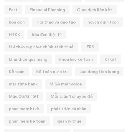
Fast
Financial Planning
Giao dịch liên kết
hoa don
Hoi thao va dao tao
hoạch định tccn
HTKK
hóa đơn điện tử
Hội thảo cập nhật chính sách thuế
IFRS
khai thue qua mang
khóa học kế toán
KTQT
Kế toán
Kế toán quản trị
Lao dong tien luong
maritime bank
MISA meInvoice
Mẫu 06/GTGT
Mỗi tuần 1 chuyên đề
phan mem htkk
phát triển cá nhân
phần mềm kế toán
quan ly thue