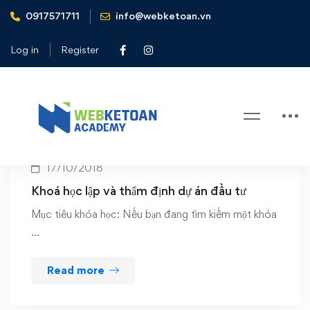
0917571711
info@webketoan.vn
Home
Lập và thẩm định dự án đầu tư
Log in
Register
Tag: Lập và thẩm định dự án đầu tư
17/10/2018
Khoá học lập và thẩm định dự án đầu tư
Mục tiêu khóa học: Nếu bạn đang tìm kiếm một khóa
…
Read more