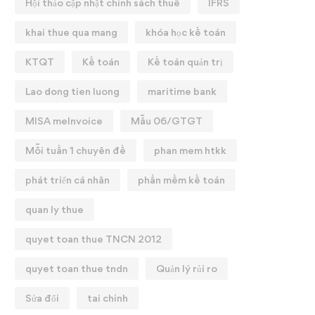
Hội thảo cập nhật chính sách thuế
IFRS
khai thue qua mang
khóa học kế toán
KTQT
Kế toán
Kế toán quản trị
Lao dong tien luong
maritime bank
MISA meInvoice
Mẫu 06/GTGT
Mỗi tuần 1 chuyên đề
phan mem htkk
phát triển cá nhân
phần mềm kế toán
quan ly thue
quyet toan thue TNCN 2012
quyet toan thue tndn
Quản lý rủi ro
Sửa đổi
tai chinh