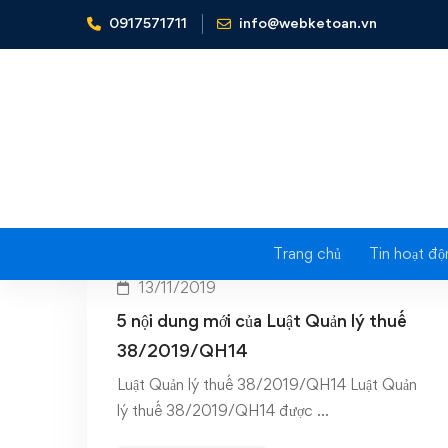
0917571711
info@webketoan.vn
Home
Luật quản lý thuế 2019
Ta
Trang chủ
Tin hoạt độ
13/11/2019
5 nội dung mới của Luật Quản lý thuế
38/2019/QH14
Luật Quản lý thuế 38/2019/QH14 Luật Quản
lý thuế 38/2019/QH14 được …