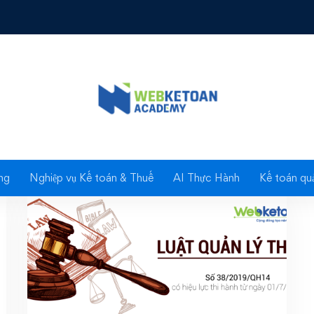
g: Luật quản lý thuế 2
ng
Nghiệp vụ Kế toán & Thuế
AI Thực Hành
Kế toán quả