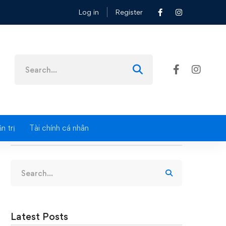
Log in
Register
019
Search
for:
n trị
Tài chính cá nhân
Search
Search
for:
Latest Posts