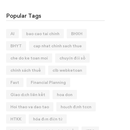
Popular Tags
AI
bao cao tai chinh
BHXH
BHYT
cap nhat chinh sach thue
che do ke toan moi
chuyển đổi số
chính sách thuế
clb webketoan
Fast
Financial Planning
Giao dịch liên kết
hoa don
Hoi thao va dao tao
hoạch định tccn
HTKK
hóa đơn điện tử