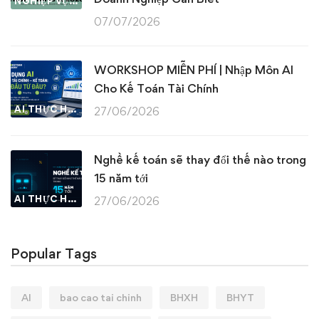
NGHIỆP VỤ KẾ TOÁN & THUẾ
07/07/2026
WORKSHOP MIỄN PHÍ | Nhập Môn AI
Cho Kế Toán Tài Chính
AI THỰC HÀNH
27/06/2026
Nghề kế toán sẽ thay đổi thế nào trong
15 năm tới
AI THỰC HÀNH
27/06/2026
Popular Tags
AI
bao cao tai chinh
BHXH
BHYT