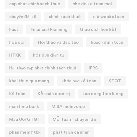
cap nhat chinh sach thue
che do ke toan moi
chuyển đổi số
chính sách thuế
clb webketoan
Fast
Financial Planning
Giao dịch liên kết
hoa don
Hoi thao va dao tao
hoạch định tccn
HTKK
hóa đơn điện tử
Hội thảo cập nhật chính sách thuế
IFRS
khai thue qua mang
khóa học kế toán
KTQT
Kế toán
Kế toán quản trị
Lao dong tien luong
maritime bank
MISA meInvoice
Mẫu 06/GTGT
Mỗi tuần 1 chuyên đề
phan mem htkk
phát triển cá nhân