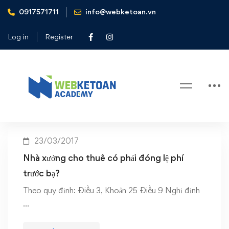
0917571711
info@webketoan.vn
Home
Nhà xưởng cho thuê có phải đóng lệ phí trước bạ
Log in
Register
Tag: Nhà xưởng cho thuê có phải
đóng lệ phí trước bạ
23/03/2017
Nhà xưởng cho thuê có phải đóng lệ phí
trước bạ?
Theo quy định: Điều 3, Khoản 25 Điều 9 Nghị định
…