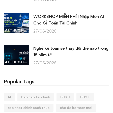
WORKSHOP MIỄN PHÍ | Nhập Môn AI
Cho Kế Toán Tài Chính
AI THỰC HÀNH
27/06/2026
Nghề kế toán sẽ thay đổi thế nào trong
15 năm tới
AI THỰC HÀNH
27/06/2026
Popular Tags
AI
bao cao tai chinh
BHXH
BHYT
cap nhat chinh sach thue
che do ke toan moi