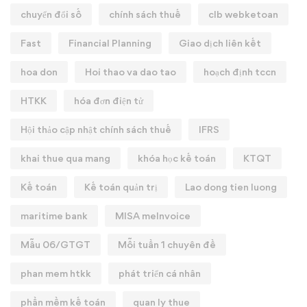
chuyển đổi số
chính sách thuế
clb webketoan
Fast
Financial Planning
Giao dịch liên kết
hoa don
Hoi thao va dao tao
hoạch định tccn
HTKK
hóa đơn điện tử
Hội thảo cập nhật chính sách thuế
IFRS
khai thue qua mang
khóa học kế toán
KTQT
Kế toán
Kế toán quản trị
Lao dong tien luong
maritime bank
MISA meInvoice
Mẫu 06/GTGT
Mỗi tuần 1 chuyên đề
phan mem htkk
phát triển cá nhân
phần mềm kế toán
quan ly thue