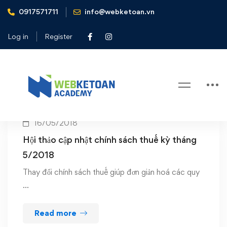
0917571711
info@webketoan.vn
Home
quy định mới
Log in
Register
Tag: quy định mới
16/05/2018
Hội thảo cập nhật chính sách thuế kỳ tháng
5/2018
Thay đổi chính sách thuế giúp đơn giản hoá các quy
…
Read more