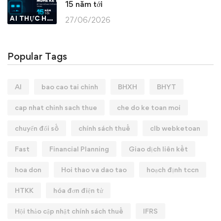
15 năm tới
AI THỰC HÀNH
27/06/2026
Popular Tags
AI
bao cao tai chinh
BHXH
BHYT
cap nhat chinh sach thue
che do ke toan moi
chuyển đổi số
chính sách thuế
clb webketoan
Fast
Financial Planning
Giao dịch liên kết
hoa don
Hoi thao va dao tao
hoạch định tccn
HTKK
hóa đơn điện tử
Hội thảo cập nhật chính sách thuế
IFRS