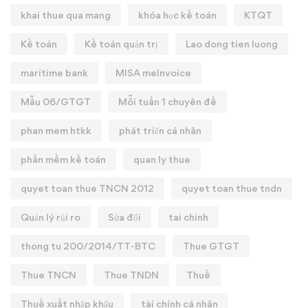
khai thue qua mang
khóa học kế toán
KTQT
Kế toán
Kế toán quản trị
Lao dong tien luong
maritime bank
MISA meInvoice
Mẫu 06/GTGT
Mỗi tuần 1 chuyên đề
phan mem htkk
phát triển cá nhân
phần mềm kế toán
quan ly thue
quyet toan thue TNCN 2012
quyet toan thue tndn
Quản lý rủi ro
Sửa đổi
tai chinh
thong tu 200/2014/TT-BTC
Thue GTGT
Thue TNCN
Thue TNDN
Thuế
Thuế xuất nhập khẩu
tài chính cá nhân