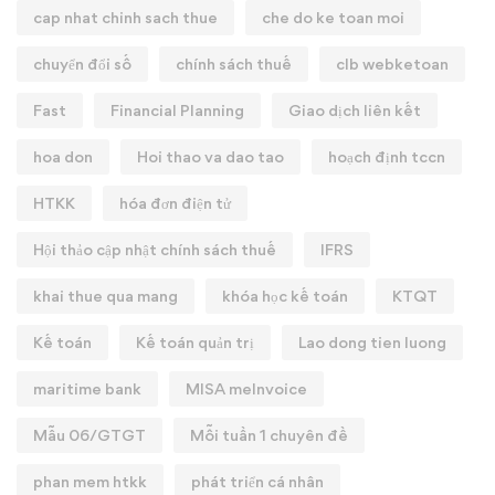
cap nhat chinh sach thue
che do ke toan moi
chuyển đổi số
chính sách thuế
clb webketoan
Fast
Financial Planning
Giao dịch liên kết
hoa don
Hoi thao va dao tao
hoạch định tccn
HTKK
hóa đơn điện tử
Hội thảo cập nhật chính sách thuế
IFRS
khai thue qua mang
khóa học kế toán
KTQT
Kế toán
Kế toán quản trị
Lao dong tien luong
maritime bank
MISA meInvoice
Mẫu 06/GTGT
Mỗi tuần 1 chuyên đề
phan mem htkk
phát triển cá nhân