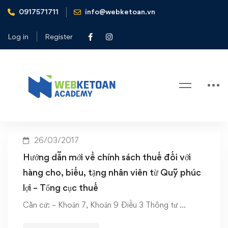
0917571711
info@webketoan.vn
Home
tặng nhân viên bằng quỹ phúc lợi
Log in
Register
Tag: tặng nhân viên bằng quỹ
phúc lợi
26/03/2017
Hướng dẫn mới về chính sách thuế đối với
hàng cho, biếu, tặng nhân viên từ Quỹ phúc
lợi – Tổng cục thuế
Căn cứ: – Khoản 7, Khoản 9 Điều 3 Thông tư …