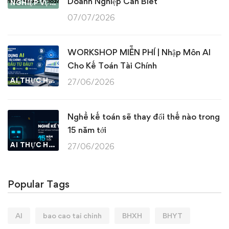
Doanh Nghiệp Cần Biết
NGHIỆP VỤ KẾ TOÁN & THUẾ
07/07/2026
WORKSHOP MIỄN PHÍ | Nhập Môn AI
Cho Kế Toán Tài Chính
AI THỰC HÀNH
27/06/2026
Nghề kế toán sẽ thay đổi thế nào trong
15 năm tới
AI THỰC HÀNH
27/06/2026
Popular Tags
AI
bao cao tai chinh
BHXH
BHYT