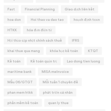
Fast
Financial Planning
Giao dịch liên kết
hoa don
Hoi thao va dao tao
hoạch định tccn
HTKK
hóa đơn điện tử
Hội thảo cập nhật chính sách thuế
IFRS
khai thue qua mang
khóa học kế toán
KTQT
Kế toán
Kế toán quản trị
Lao dong tien luong
maritime bank
MISA meInvoice
Mẫu 06/GTGT
Mỗi tuần 1 chuyên đề
phan mem htkk
phát triển cá nhân
phần mềm kế toán
quan ly thue