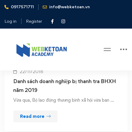
0917571711
info@webketoan.vn
Home
thanh tra BHXH
Log in
Register
Tag: thanh tra BHXH
22/11/2018
Danh sách doanh nghiệp bị thanh tra BHXH
năm 2019
Vừa qua, Bộ lao động thương binh xã hội vừa ban …
Read more