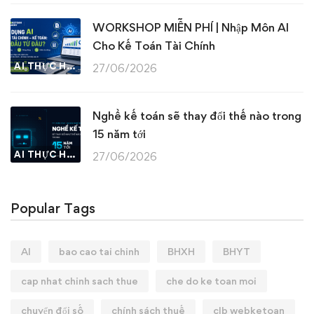
WORKSHOP MIỄN PHÍ | Nhập Môn AI
Cho Kế Toán Tài Chính
AI THỰC HÀNH
27/06/2026
Nghề kế toán sẽ thay đổi thế nào trong
15 năm tới
AI THỰC HÀNH
27/06/2026
Popular Tags
AI
bao cao tai chinh
BHXH
BHYT
cap nhat chinh sach thue
che do ke toan moi
chuyển đổi số
chính sách thuế
clb webketoan