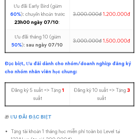
Ưu đãi Early Bird (giảm
60%
): chuyển khoản trước
3.000.000đ
1.200.000đ
23h00 ngày 07/10
:
Ưu đãi tháng 10 (giảm
3.000.000đ
1.500.000đ
50%
):
sau ngày 07/10
Đặc biệt, Ưu đãi dành cho
nhóm/doanh
nghiệp đăng ký
cho nhóm nhân viên học chung:
Đăng ký 5 suất => Tặng
1
Đăng ký 10 suất => Tặng
3
suất
suất
🎁
ƯU ĐÃI ĐẶC BIỆT
Tặng tài khoản 1 tháng học miễn phí toàn bộ Level tại