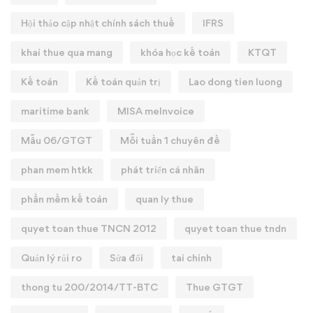
Hội thảo cập nhật chính sách thuế
IFRS
khai thue qua mang
khóa học kế toán
KTQT
Kế toán
Kế toán quản trị
Lao dong tien luong
maritime bank
MISA meInvoice
Mẫu 06/GTGT
Mỗi tuần 1 chuyên đề
phan mem htkk
phát triển cá nhân
phần mềm kế toán
quan ly thue
quyet toan thue TNCN 2012
quyet toan thue tndn
Quản lý rủi ro
Sửa đổi
tai chinh
thong tu 200/2014/TT-BTC
Thue GTGT