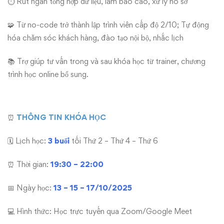
HÀNG
⏱ Rút ngắn tổng hợp dữ liệu, làm báo cáo, xử lý hồ sơ
NGÀY
🧩 Từ no-code trở thành lập trình viên cấp độ 2/10; Tự động
hóa chăm sóc khách hàng, đào tạo nội bộ, nhắc lịch
📚 Trợ giúp tư vấn trong và sau khóa học từ trainer, chương
trình học online bổ sung.
⏰
THÔNG TIN KHÓA HỌC
🗓 Lịch học:
3 buổi
tối Thứ 2 – Thứ 4 – Thứ 6
⏰ Thời gian:
19:30 – 22:00
📅 Ngày học:
13 – 15 – 17/10/2025
💻 Hình thức: Học trực tuyến qua Zoom/Google Meet