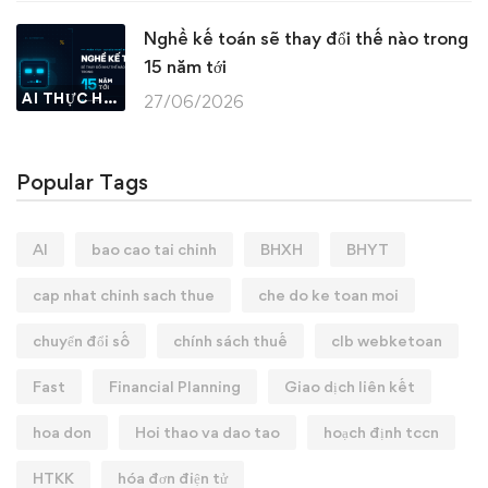
Nghề kế toán sẽ thay đổi thế nào trong
15 năm tới
AI THỰC HÀNH
27/06/2026
Popular Tags
AI
bao cao tai chinh
BHXH
BHYT
cap nhat chinh sach thue
che do ke toan moi
chuyển đổi số
chính sách thuế
clb webketoan
Fast
Financial Planning
Giao dịch liên kết
hoa don
Hoi thao va dao tao
hoạch định tccn
HTKK
hóa đơn điện tử