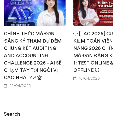
CHÍNH THỨC MỞ ĐƠN
💥 [TAC 2026] CUỘ
ĐĂNG KÝ THAM DỰ ĐÊM
KIỂM TOÁN VIÊN T
CHUNG KẾT AUDITING
NĂNG 2026 CHÍN
AND ACCOUNTING
MỞ ĐƠN ĐĂNG KÝ
CHALLENGE 2026 – AI SẼ
1: TEST ONLINE & 
CHẠM TAY TỚI NGÔI VỊ
OFFLINE 💥
CAO NHẤT? 🎉🏆
15/04/2026
22/04/2026
Search