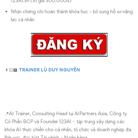
123AI.vn
(trị giá 300.000đ)
Nhận chứng chỉ hoàn thành khóa học – bổ sung hồ sơ năng
lực cá nhân
👨🏻‍🏫
TRAINER LÙ DUY NGUYÊN
📍AI Trainer, Consulting Head tại AIPartners Asia, Công ty
Cổ Phần BCP và Founder 123AI – tập trung xây dựng các
khóa AI thực chiến cho cá nhân, tổ chức và doanh nghiệp đa
lĩnh vực, đặc biệt Tài chính – Ngân hàng.