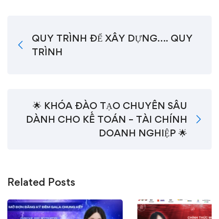
QUY TRÌNH ĐỂ XÂY DỰNG…. QUY
TRÌNH
🌟 KHÓA ĐÀO TẠO CHUYÊN SÂU
DÀNH CHO KẾ TOÁN – TÀI CHÍNH
DOANH NGHIỆP 🌟
Related Posts