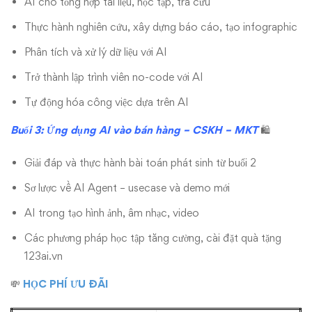
AI cho tổng hợp tài liệu, học tập, tra cứu
Thực hành nghiên cứu, xây dựng báo cáo, tạo infographic
Phân tích và xử lý dữ liệu với AI
Trở thành lập trình viên no-code với AI
Tự động hóa công việc dựa trên AI
Buổi 3: Ứng dụng AI vào bán hàng – CSKH – MKT
🛍️
Giải đáp và thực hành bài toán phát sinh từ buổi 2
Sơ lược về AI Agent – usecase và demo mới
AI trong tạo hình ảnh, âm nhạc, video
Các phương pháp học tập tăng cường, cài đặt quà tặng
123ai.vn
💸
HỌC PHÍ ƯU ĐÃI