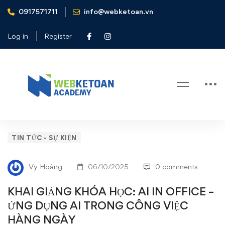
0917571711
info@webketoan.vn
Home
Tin tức - Sự kiện
KHAI GIẢNG KHÓA HỌC: AI IN OFFICE – ỨNG DỤNG
Log in
Register
AI TRONG CÔNG VIỆC HÀNG NGÀY
Blog
KHAI
TIN TỨC - SỰ KIỆN
GIẢNG
Vy Hoàng
06/10/2025
0 comments
KHÓA
KHAI GIẢNG KHÓA HỌC: AI IN OFFICE –
HỌC:
ỨNG DỤNG AI TRONG CÔNG VIỆC
HÀNG NGÀY