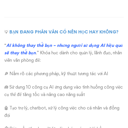
AI
IN
OFFICE
💡
BẠN ĐANG PHÂN VÂN CÓ NÊN HỌC HAY KHÔNG?
–
“
AI không thay thế bạn – nhưng người sử dụng AI hiệu quả
ỨNG
sẽ thay thế bạn
.” Khóa học dành cho quản lý, lãnh đạo, nhân
viên văn phòng để:
DỤNG
🔎 Nắm rõ các phương pháp, kỹ thuật tương tác với AI
AI
🧰 Sử dụng 10 công cụ AI ứng dụng vào tình huống công việc
TRONG
cụ thể để tăng tốc và nâng cao năng suất
CÔNG
🤖 Tạo trợ lý, chatbot, xử lý công việc cho cá nhân và đồng
VIỆC
đội