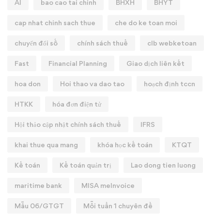
AI
bao cao tai chinh
BHXH
BHYT
cap nhat chinh sach thue
che do ke toan moi
chuyển đổi số
chính sách thuế
clb webketoan
Fast
Financial Planning
Giao dịch liên kết
hoa don
Hoi thao va dao tao
hoạch định tccn
HTKK
hóa đơn điện tử
Hội thảo cập nhật chính sách thuế
IFRS
khai thue qua mang
khóa học kế toán
KTQT
Kế toán
Kế toán quản trị
Lao dong tien luong
maritime bank
MISA meInvoice
Mẫu 06/GTGT
Mỗi tuần 1 chuyên đề