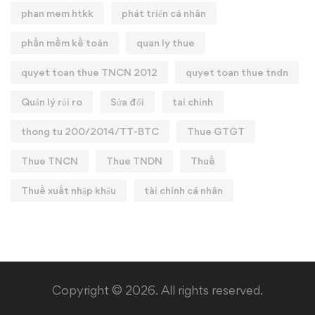
phan mem htkk
phát triển cá nhân
phần mềm kế toán
quan ly thue
quyet toan thue TNCN 2012
quyet toan thue tndn
Quản lý rủi ro
Sửa đổi
tai chinh
thong tu 200/2014/TT-BTC
Thue GTGT
Thue TNCN
Thue TNDN
Thuế
Thuế xuất nhập khẩu
tài chính cá nhân
Copyright © 2026. All rights reserved.