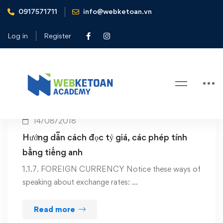
0917571711
info@webketoan.vn
Home
tiếng anh dành cho kế toán
Log in
Register
Tag: tiếng anh dành cho kế toán
14/08/2018
Hướng dẫn cách đọc tỷ giá, các phép tính
bằng tiếng anh
1.1.7. FOREIGN CURRENCY Notice these ways of
speaking about exchange rates: …
Read more