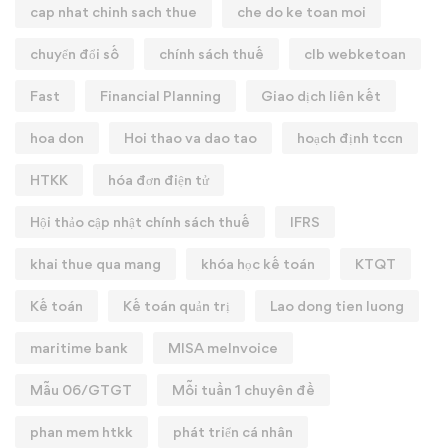
cap nhat chinh sach thue
che do ke toan moi
chuyển đổi số
chính sách thuế
clb webketoan
Fast
Financial Planning
Giao dịch liên kết
hoa don
Hoi thao va dao tao
hoạch định tccn
HTKK
hóa đơn điện tử
Hội thảo cập nhật chính sách thuế
IFRS
khai thue qua mang
khóa học kế toán
KTQT
Kế toán
Kế toán quản trị
Lao dong tien luong
maritime bank
MISA meInvoice
Mẫu 06/GTGT
Mỗi tuần 1 chuyên đề
phan mem htkk
phát triển cá nhân