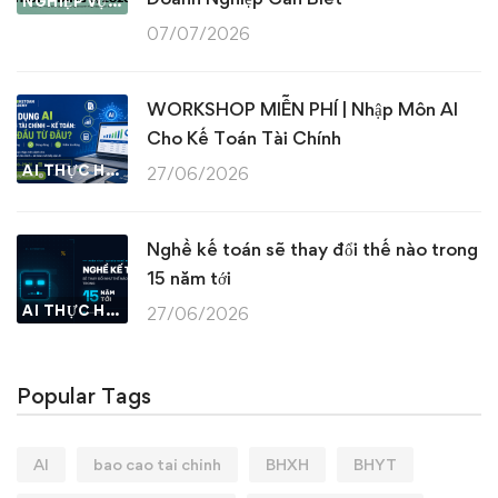
NGHIỆP VỤ KẾ TOÁN & THUẾ
07/07/2026
WORKSHOP MIỄN PHÍ | Nhập Môn AI
Cho Kế Toán Tài Chính
AI THỰC HÀNH
27/06/2026
Nghề kế toán sẽ thay đổi thế nào trong
15 năm tới
AI THỰC HÀNH
27/06/2026
Popular Tags
AI
bao cao tai chinh
BHXH
BHYT