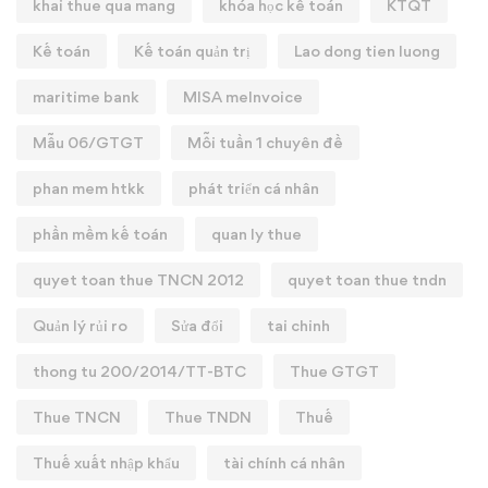
khai thue qua mang
khóa học kế toán
KTQT
Kế toán
Kế toán quản trị
Lao dong tien luong
maritime bank
MISA meInvoice
Mẫu 06/GTGT
Mỗi tuần 1 chuyên đề
phan mem htkk
phát triển cá nhân
phần mềm kế toán
quan ly thue
quyet toan thue TNCN 2012
quyet toan thue tndn
Quản lý rủi ro
Sửa đổi
tai chinh
thong tu 200/2014/TT-BTC
Thue GTGT
Thue TNCN
Thue TNDN
Thuế
Thuế xuất nhập khẩu
tài chính cá nhân