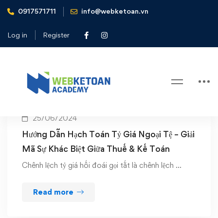
0917571711
info@webketoan.vn
Home
tỷ giá
Log in
Register
Tag: tỷ giá
25/06/2024
Hướng Dẫn Hạch Toán Tỷ Giá Ngoại Tệ – Giải
Mã Sự Khác Biệt Giữa Thuế & Kế Toán
Chênh lệch tỷ giá hối đoái gọi tắt là chênh lệch …
Read more