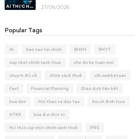
AI THỰC HÀNH
27/06/2026
Popular Tags
AI
bao cao tai chinh
BHXH
BHYT
cap nhat chinh sach thue
che do ke toan moi
chuyển đổi số
chính sách thuế
clb webketoan
Fast
Financial Planning
Giao dịch liên kết
hoa don
Hoi thao va dao tao
hoạch định tccn
HTKK
hóa đơn điện tử
Hội thảo cập nhật chính sách thuế
IFRS