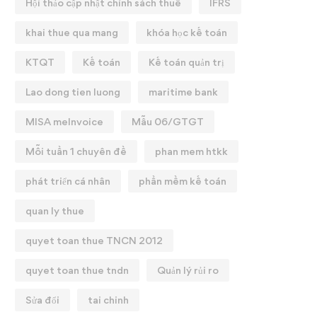
Hội thảo cập nhật chính sách thuế
IFRS
khai thue qua mang
khóa học kế toán
KTQT
Kế toán
Kế toán quản trị
Lao dong tien luong
maritime bank
MISA meInvoice
Mẫu 06/GTGT
Mỗi tuần 1 chuyên đề
phan mem htkk
phát triển cá nhân
phần mềm kế toán
quan ly thue
quyet toan thue TNCN 2012
quyet toan thue tndn
Quản lý rủi ro
Sửa đổi
tai chinh