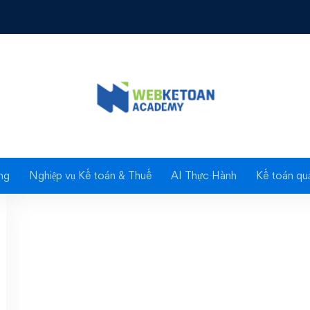
: ty gia ngoai te than
ng
Nghiệp vụ Kế toán & Thuế
AI Thực Hành
Kế toán quả