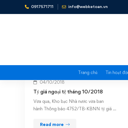
0917571711
info@webketoan.vn
Home
ty gia ngoai te thang 10
Tag
Trang chủ
Tin hoạt độ
04/10/2018
Tỷ giá ngoại tệ tháng 10/2018
Vừa qua, Kho bạc Nhà nước vừa ban
hành Thông báo 4752/TB-KBNN tỷ giá …
Read more