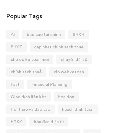
Popular Tags
AI
bao cao tai chinh
BHXH
BHYT
cap nhat chinh sach thue
che do ke toan moi
chuyển đổi số
chính sách thuế
clb webketoan
Fast
Financial Planning
Giao dịch liên kết
hoa don
Hoi thao va dao tao
hoạch định tccn
HTKK
hóa đơn điện tử