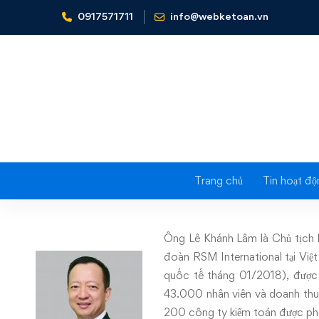
0917571711
info@webketoan.vn
Home
Giảng viên, huấn luyện viên
Ông Lê Khánh Lâm
Trang chủ
Tin hoạt độ
Ông
Lê
Ông Lê Khánh Lâm là Chủ tịch 
Khánh
đoàn RSM International tại Vi
quốc tế tháng 01/2018), được 
Lâm
43.000 nhân viên và doanh thu
200 công ty kiểm toán được phé