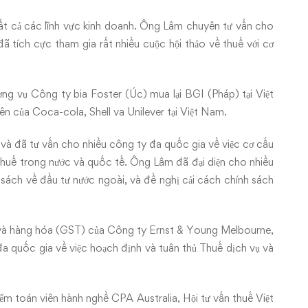
ất cả các lĩnh vực kinh doanh. Ông Lâm chuyên tư vấn cho
 tích cực tham gia rất nhiều cuộc hội thảo về thuế với cơ
ng vụ Công ty bia Foster (Úc) mua lại BGI (Pháp) tại Việt
 của Coca-cola, Shell va Unilever tại Việt Nam.
à đã tư vấn cho nhiều công ty đa quốc gia về việc cơ cấu
 thuế trong nước và quốc tế. Ông Lâm đã đại diện cho nhiều
 sách về đầu tư nước ngoài, và đề nghị cải cách chính sách
ụ và hàng hóa (GST) của Công ty Ernst & Young Melbourne,
a quốc gia về việc hoạch định và tuân thủ Thuế dịch vụ và
m toán viên hành nghề CPA Australia, Hội tư vấn thuế Việt