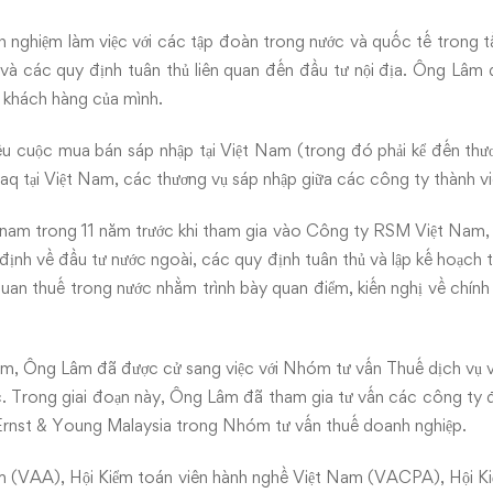
nghiệm làm việc với các tập đoàn trong nước và quốc tế trong t
à các quy định tuân thủ liên quan đến đầu tư nội địa. Ông Lâm đã
c khách hàng của mình.
u cuộc mua bán sáp nhập tại Việt Nam (trong đó phải kể đến thươ
tại Việt Nam, các thương vụ sáp nhập giữa các công ty thành viên
nam trong 11 năm trước khi tham gia vào Công ty RSM Việt Nam, v
 định về đầu tư nước ngoài, các quy định tuân thủ và lập kế hoạch
 quan thuế trong nước nhằm trình bày quan điểm, kiến nghị về chính
nam, Ông Lâm đã được cử sang việc với Nhóm tư vấn Thuế dịch v
. Trong giai đoạn này, Ông Lâm đã tham gia tư vấn các công ty đ
 Ernst & Young Malaysia trong Nhóm tư vấn thuế doanh nghiệp.
m (VAA), Hội Kiểm toán viên hành nghề Việt Nam (VACPA), Hội Kiể