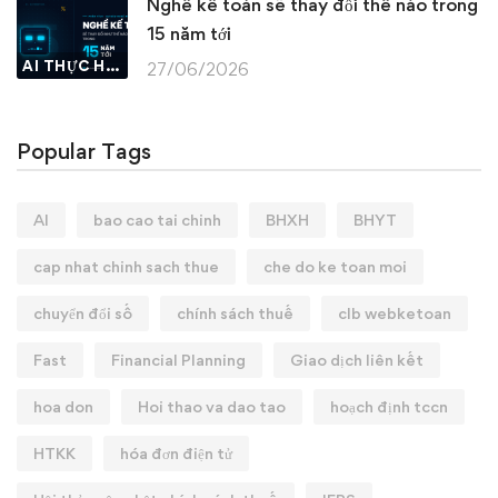
Nghề kế toán sẽ thay đổi thế nào trong
15 năm tới
AI THỰC HÀNH
27/06/2026
Popular Tags
AI
bao cao tai chinh
BHXH
BHYT
cap nhat chinh sach thue
che do ke toan moi
chuyển đổi số
chính sách thuế
clb webketoan
Fast
Financial Planning
Giao dịch liên kết
hoa don
Hoi thao va dao tao
hoạch định tccn
HTKK
hóa đơn điện tử