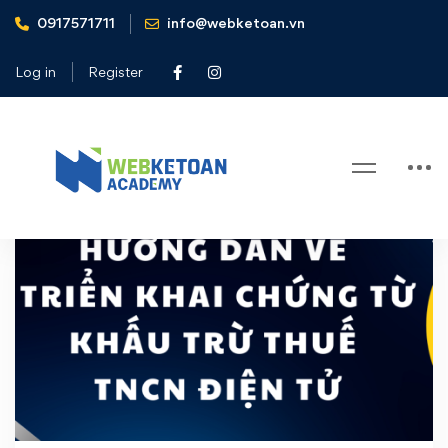
0917571711
info@webketoan.vn
Home
chứng từ khấu trừ thuế TNCN
Log in
Register
Tag: chứng từ khấu trừ thuế TNCN