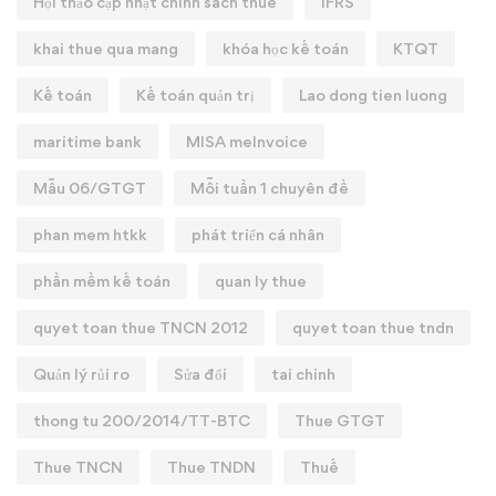
Hội thảo cập nhật chính sách thuế
IFRS
khai thue qua mang
khóa học kế toán
KTQT
Kế toán
Kế toán quản trị
Lao dong tien luong
maritime bank
MISA meInvoice
Mẫu 06/GTGT
Mỗi tuần 1 chuyên đề
phan mem htkk
phát triển cá nhân
phần mềm kế toán
quan ly thue
quyet toan thue TNCN 2012
quyet toan thue tndn
Quản lý rủi ro
Sửa đổi
tai chinh
thong tu 200/2014/TT-BTC
Thue GTGT
Thue TNCN
Thue TNDN
Thuế