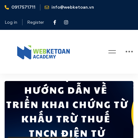
0917571711
info@webketoan.vn
Home
Nghiệp vụ Kế toán & Thuế
TCT hướng dẫn về triển khai chứng từ khấu trừ thuế TNCN
Log in
Register
điện tử
Blog
TCT
hướng
dẫn
về