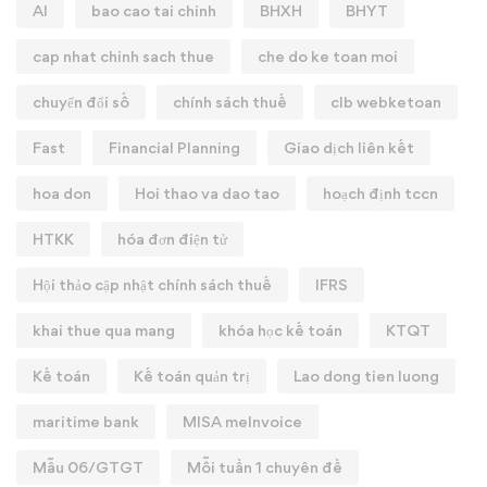
AI
bao cao tai chinh
BHXH
BHYT
cap nhat chinh sach thue
che do ke toan moi
chuyển đổi số
chính sách thuế
clb webketoan
Fast
Financial Planning
Giao dịch liên kết
hoa don
Hoi thao va dao tao
hoạch định tccn
HTKK
hóa đơn điện tử
Hội thảo cập nhật chính sách thuế
IFRS
khai thue qua mang
khóa học kế toán
KTQT
Kế toán
Kế toán quản trị
Lao dong tien luong
maritime bank
MISA meInvoice
Mẫu 06/GTGT
Mỗi tuần 1 chuyên đề