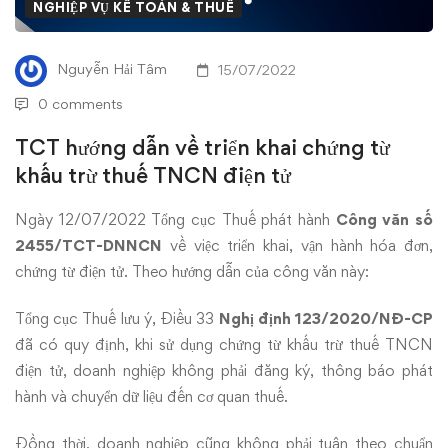
triển
NGHIỆP VỤ KẾ TOÁN & THUẾ
khai
Nguyễn Hải Tâm
15/07/2022
chứng
0 comments
từ
TCT hướng dẫn về triển khai chứng từ
khấu trừ thuế TNCN điện tử
khấu
trừ
Ngày 12/07/2022 Tổng cục Thuế phát hành
Công văn số
2455/TCT-DNNCN
về việc triển khai, vận hành hóa đơn,
thuế
chứng từ điện tử. Theo hướng dẫn của công văn này:
TNCN
Tổng cục Thuế lưu ý, Điều 33
Nghị định 123/2020/NĐ-CP
đã có quy định, khi sử dụng chứng từ khấu trừ thuế TNCN
điện
điện tử, doanh nghiệp không phải đăng ký, thông báo phát
tử
hành và chuyển dữ liệu đến cơ quan thuế.
Đồng thời, doanh nghiệp cũng không phải tuân theo chuẩn