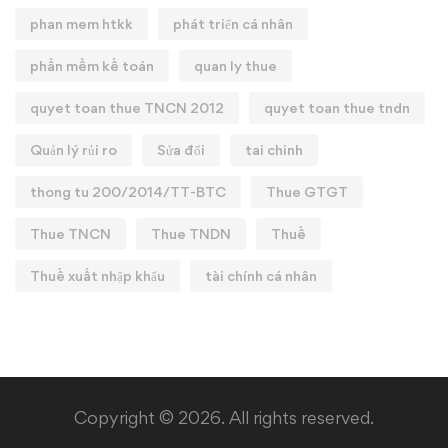
phan mem htkk
phát triển cá nhân
phần mềm kế toán
quan ly thue
quyet toan thue TNCN 2012
quyet toan thue tndn
Quản lý rủi ro
Sửa đổi
tai chinh
thong tu 200/2014/TT-BTC
Thue GTGT
Thue TNCN
Thue TNDN
Thuế
Thuế xuất nhập khẩu
tài chính cá nhân
Copyright © 2026. All rights reserved.