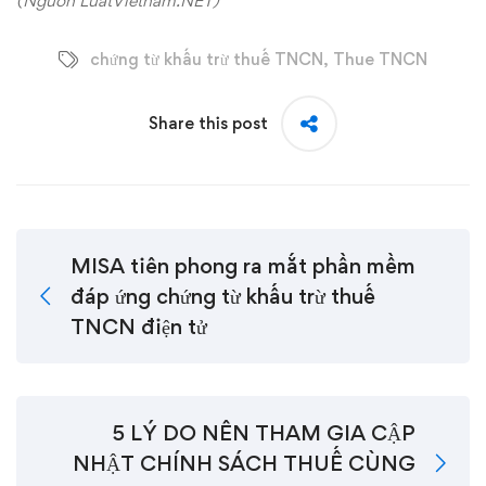
(Nguồn LuatVietnam.NET)
chứng từ khấu trừ thuế TNCN
,
Thue TNCN
Share this post
MISA tiên phong ra mắt phần mềm
đáp ứng chứng từ khấu trừ thuế
TNCN điện tử
5 LÝ DO NÊN THAM GIA CẬP
NHẬT CHÍNH SÁCH THUẾ CÙNG