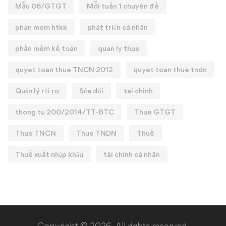
Mẫu 06/GTGT
Mỗi tuần 1 chuyên đề
phan mem htkk
phát triển cá nhân
phần mềm kế toán
quan ly thue
quyet toan thue TNCN 2012
quyet toan thue tndn
Quản lý rủi ro
Sửa đổi
tai chinh
thong tu 200/2014/TT-BTC
Thue GTGT
Thue TNCN
Thue TNDN
Thuế
Thuế xuất nhập khẩu
tài chính cá nhân
Copyright © 2026. All rights reserved.