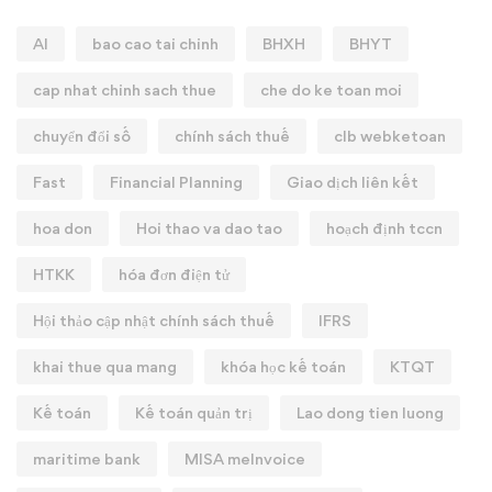
AI
bao cao tai chinh
BHXH
BHYT
cap nhat chinh sach thue
che do ke toan moi
chuyển đổi số
chính sách thuế
clb webketoan
Fast
Financial Planning
Giao dịch liên kết
hoa don
Hoi thao va dao tao
hoạch định tccn
HTKK
hóa đơn điện tử
Hội thảo cập nhật chính sách thuế
IFRS
khai thue qua mang
khóa học kế toán
KTQT
Kế toán
Kế toán quản trị
Lao dong tien luong
maritime bank
MISA meInvoice