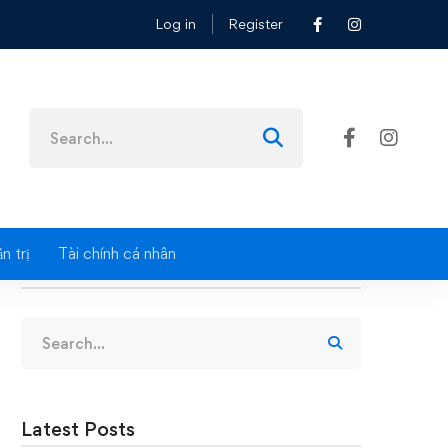
Log in
Register
Search
for:
n trị
Tài chính cá nhân
Search
Search
for:
Latest Posts