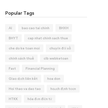
Popular Tags
AI
bao cao tai chinh
BHXH
BHYT
cap nhat chinh sach thue
che do ke toan moi
chuyển đổi số
chính sách thuế
clb webketoan
Fast
Financial Planning
Giao dịch liên kết
hoa don
Hoi thao va dao tao
hoạch định tccn
HTKK
hóa đơn điện tử