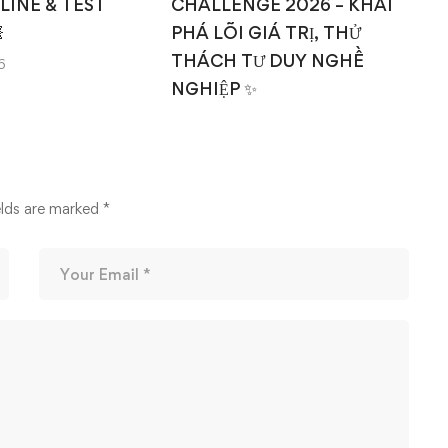
NLINE & TEST
CHALLENGE 2026 – KHAI

PHÁ LÕI GIÁ TRỊ, THỬ
THÁCH TƯ DUY NGHỀ
6
NGHIỆP ✨
14/03/2026
elds are marked
*