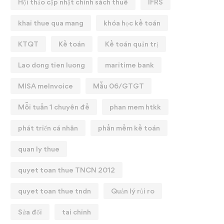
Hội thảo cập nhật chính sách thuế
IFRS
khai thue qua mang
khóa học kế toán
KTQT
Kế toán
Kế toán quản trị
Lao dong tien luong
maritime bank
MISA meInvoice
Mẫu 06/GTGT
Mỗi tuần 1 chuyên đề
phan mem htkk
phát triển cá nhân
phần mềm kế toán
quan ly thue
quyet toan thue TNCN 2012
quyet toan thue tndn
Quản lý rủi ro
Sửa đổi
tai chinh