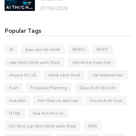
AI THỰC HÀNH
27/06/2026
Popular Tags
AI
bao cao tai chinh
BHXH
BHYT
cap nhat chinh sach thue
che do ke toan moi
chuyển đổi số
chính sách thuế
clb webketoan
Fast
Financial Planning
Giao dịch liên kết
hoa don
Hoi thao va dao tao
hoạch định tccn
HTKK
hóa đơn điện tử
Hội thảo cập nhật chính sách thuế
IFRS