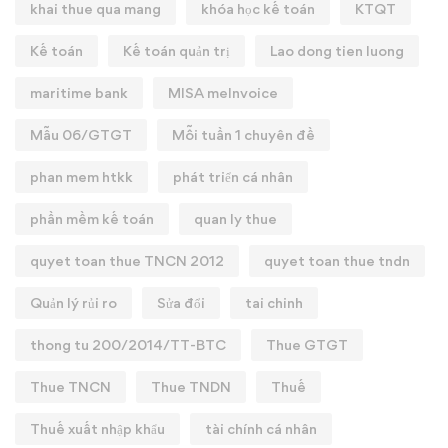
khai thue qua mang
khóa học kế toán
KTQT
Kế toán
Kế toán quản trị
Lao dong tien luong
maritime bank
MISA meInvoice
Mẫu 06/GTGT
Mỗi tuần 1 chuyên đề
phan mem htkk
phát triển cá nhân
phần mềm kế toán
quan ly thue
quyet toan thue TNCN 2012
quyet toan thue tndn
Quản lý rủi ro
Sửa đổi
tai chinh
thong tu 200/2014/TT-BTC
Thue GTGT
Thue TNCN
Thue TNDN
Thuế
Thuế xuất nhập khẩu
tài chính cá nhân