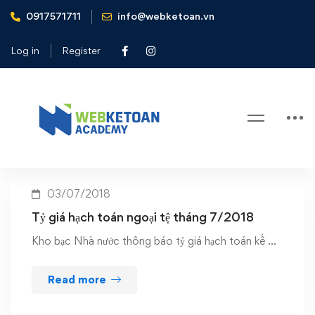
0917571711
info@webketoan.vn
Home
hạch toán tỷ giá tháng 7/2018
Log in
Register
Tag: hạch toán tỷ giá tháng
7/2018
03/07/2018
Tỷ giá hạch toán ngoại tệ tháng 7/2018
Kho bạc Nhà nước thông báo tỷ giá hạch toán kế …
Read more