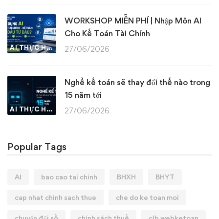
WORKSHOP MIỄN PHÍ | Nhập Môn AI
Cho Kế Toán Tài Chính
AI THỰC HÀNH
27/06/2026
Nghề kế toán sẽ thay đổi thế nào trong
15 năm tới
AI THỰC HÀNH
27/06/2026
Popular Tags
AI
bao cao tai chinh
BHXH
BHYT
cap nhat chinh sach thue
che do ke toan moi
chuyển đổi số
chính sách thuế
clb webketoan