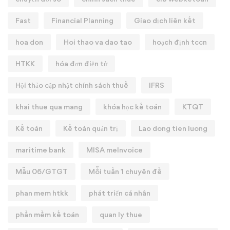
Fast
Financial Planning
Giao dịch liên kết
hoa don
Hoi thao va dao tao
hoạch định tccn
HTKK
hóa đơn điện tử
Hội thảo cập nhật chính sách thuế
IFRS
khai thue qua mang
khóa học kế toán
KTQT
Kế toán
Kế toán quản trị
Lao dong tien luong
maritime bank
MISA meInvoice
Mẫu 06/GTGT
Mỗi tuần 1 chuyên đề
phan mem htkk
phát triển cá nhân
phần mềm kế toán
quan ly thue