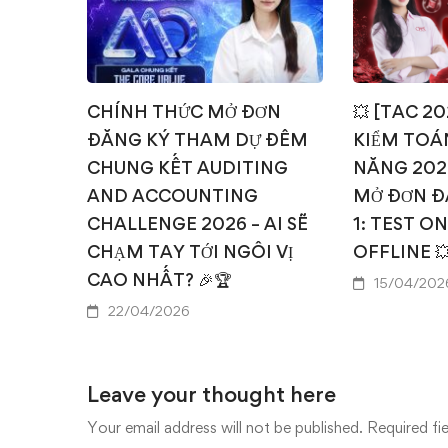
CHÍNH THỨC MỞ ĐƠN
💥 [TAC 2
ĐĂNG KÝ THAM DỰ ĐÊM
KIỂM TOÁN
CHUNG KẾT AUDITING
NĂNG 202
AND ACCOUNTING
MỞ ĐƠN Đ
CHALLENGE 2026 – AI SẼ
1: TEST O
CHẠM TAY TỚI NGÔI VỊ
OFFLINE 
CAO NHẤT? 🎉🏆
15/04/202
22/04/2026
Leave your thought here
Your email address will not be published.
Required fi