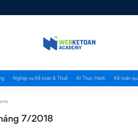
ng 7/2018
Blog
ng
Nghiệp vụ Kế toán & Thuế
AI Thực Hành
Kế toán quả
ents
 tháng 7/2018