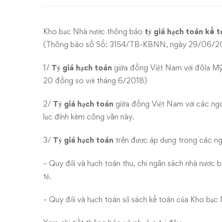
ngoại
tệ
Kho bạc Nhà nước thông báo
tỷ giá hạch toán kế 
tháng
(Thông báo số Số: 3154/TB-KBNN, ngày 29/06/2018)
7/2018
1/
Tỷ giá hạch toán
giữa đồng Việt Nam với đôla M
20 đồng so với tháng 6/2018)
2/
Tỷ giá hạch toán
giữa đồng Việt Nam với các ngo
lục đính kèm công văn này.
3/
Tỷ giá hạch toán
trên được áp dụng trong các ng
– Quy đổi và hạch toán thu, chi ngân sách nhà nước b
tệ.
– Quy đổi và hạch toán sổ sách kế toán của Kho bạc