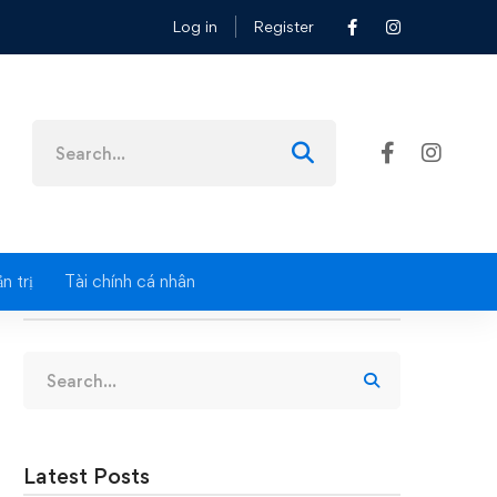
Log in
Register
Search
for:
n trị
Tài chính cá nhân
Search
Search
for:
Latest Posts