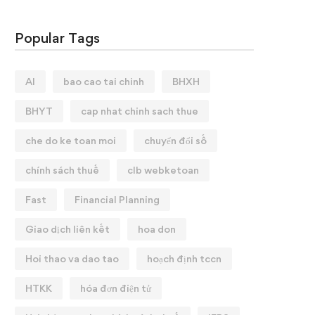
Popular Tags
AI
bao cao tai chinh
BHXH
BHYT
cap nhat chinh sach thue
che do ke toan moi
chuyển đổi số
chính sách thuế
clb webketoan
Fast
Financial Planning
Giao dịch liên kết
hoa don
Hoi thao va dao tao
hoạch định tccn
HTKK
hóa đơn điện tử
💼 CHIÊU SINH KHAI