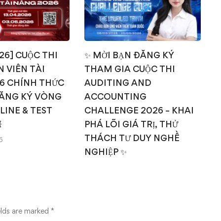
026] CUỘC THI
✨ MỜI BẠN ĐĂNG KÝ
 VIÊN TÀI
THAM GIA CUỘC THI
T
6 CHÍNH THỨC
AUDITING AND
ĂNG KÝ VÒNG
ACCOUNTING
NLINE & TEST
CHALLENGE 2026 – KHAI

PHÁ LÕI GIÁ TRỊ, THỬ
THÁCH TƯ DUY NGHỀ
6
NGHIỆP ✨
14/03/2026
elds are marked
*