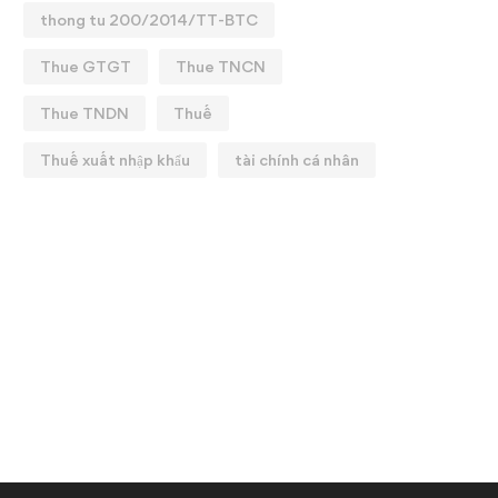
thong tu 200/2014/TT-BTC
Thue GTGT
Thue TNCN
Thue TNDN
Thuế
Thuế xuất nhập khẩu
tài chính cá nhân