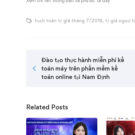
Xem chi tiết thông báo và phụ lục
tại đây
hạch toán tỷ giá tháng 7/2018
,
tỷ giá ngoại t
Đào tạo thực hành miễn phí kế
toán máy trên phần mềm kế
toán online tại Nam Định
Related Posts