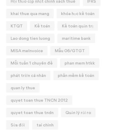
Hội thảo cập nhật chính sách thuế
IFRS
GIẢNG KHOÁ HỌC: T
khai thue qua mang
khóa học kế toán
CHUYÊN SÂU ✨
12/01/2026
KTQT
Kế toán
Kế toán quản trị
KHÓA HỌC: QUYẾT TOÁN
Lao dong tien luong
maritime bank
HUẾ 2025
25/02/2026
MISA meInvoice
Mẫu 06/GTGT
Mỗi tuần 1 chuyên đề
phan mem htkk
phát triển cá nhân
phần mềm kế toán
quan ly thue
quyet toan thue TNCN 2012
quyet toan thue tndn
Quản lý rủi ro
Sửa đổi
tai chinh