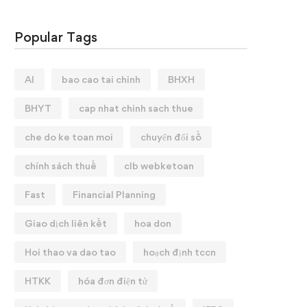
Popular Tags
AI
bao cao tai chinh
BHXH
BHYT
cap nhat chinh sach thue
che do ke toan moi
chuyển đổi số
chính sách thuế
clb webketoan
Fast
Financial Planning
Giao dịch liên kết
hoa don
Hoi thao va dao tao
hoạch định tccn
HTKK
hóa đơn điện tử