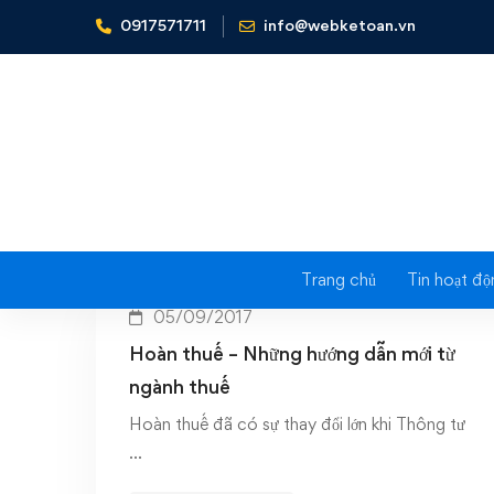
0917571711
info@webketoan.vn
Home
Hoàn thuế
Trang chủ
Tin hoạt độ
05/09/2017
Hoàn thuế – Những hướng dẫn mới từ
ngành thuế
Hoàn thuế đã có sự thay đổi lớn khi Thông tư
…