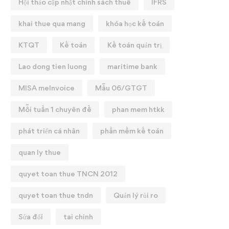
Hội thảo cập nhật chính sách thuế
IFRS
khai thue qua mang
khóa học kế toán
KTQT
Kế toán
Kế toán quản trị
Lao dong tien luong
maritime bank
MISA meInvoice
Mẫu 06/GTGT
Mỗi tuần 1 chuyên đề
phan mem htkk
phát triển cá nhân
phần mềm kế toán
quan ly thue
quyet toan thue TNCN 2012
quyet toan thue tndn
Quản lý rủi ro
Sửa đổi
tai chinh