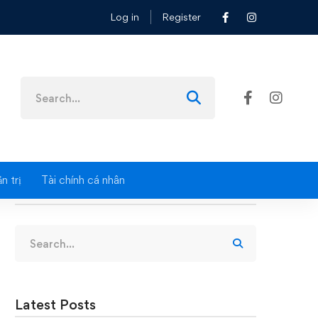
Log in
Register
Search
for:
n trị
Tài chính cá nhân
Search
Search
for:
Latest Posts