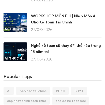
07/07/2026
WORKSHOP MIỄN PHÍ | Nhập Môn AI
Cho Kế Toán Tài Chính
AI THỰC HÀNH
27/06/2026
Nghề kế toán sẽ thay đổi thế nào trong
15 năm tới
AI THỰC HÀNH
27/06/2026
Popular Tags
AI
bao cao tai chinh
BHXH
BHYT
cap nhat chinh sach thue
che do ke toan moi