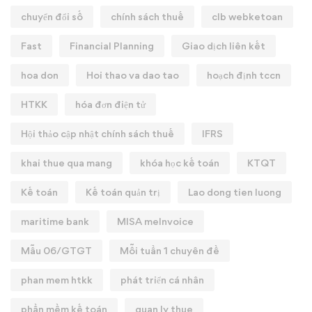
chuyển đổi số
chính sách thuế
clb webketoan
Fast
Financial Planning
Giao dịch liên kết
hoa don
Hoi thao va dao tao
hoạch định tccn
HTKK
hóa đơn điện tử
Hội thảo cập nhật chính sách thuế
IFRS
khai thue qua mang
khóa học kế toán
KTQT
Kế toán
Kế toán quản trị
Lao dong tien luong
maritime bank
MISA meInvoice
Mẫu 06/GTGT
Mỗi tuần 1 chuyên đề
phan mem htkk
phát triển cá nhân
phần mềm kế toán
quan ly thue