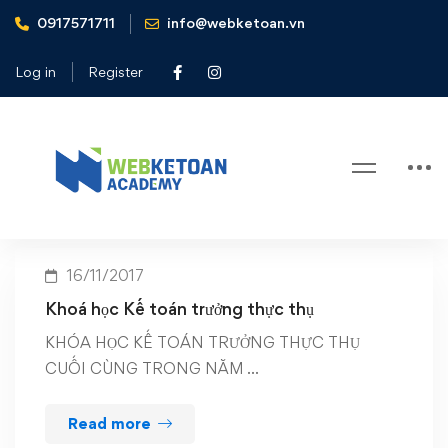
0917571711
info@webketoan.vn
Home
Khoá học Kế toán trưởng thực thụ
Log in
Register
Tag: Khoá học Kế toán trưởng thực
thụ
16/11/2017
Khoá học Kế toán trưởng thực thụ
KHÓA HỌC KẾ TOÁN TRƯỞNG THỰC THỤ
CUỐI CÙNG TRONG NĂM …
Read more