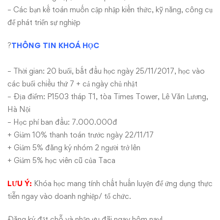
– Các bạn kế toán muốn cập nhập kiến thức, kỹ năng, công cụ
để phát triển sự nghiệp
?
THÔNG TIN KHOÁ HỌC
– Thời gian: 20 buổi, bắt đầu học ngày 25/11/2017, học vào
các buổi chiều thứ 7 + cả ngày chủ nhật
– Địa điểm: P1503 tháp T1, tòa Times Tower, Lê Văn Lương,
Hà Nội
– Học phí ban đầu: 7.000.000đ
+ Giảm 10% thanh toán trước ngày 22/11/17
+ Giảm 5% đăng ký nhóm 2 người trở lên
+ Giảm 5% học viên cũ của Taca
LƯU Ý
:
Khóa học mang tính chất huấn luyện để ứng dụng thực
tiễn ngay vào doanh nghiệp/ tổ chức.
Đăng ký đặt chỗ và nhận ưu đãi ngay hôm nay!