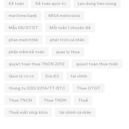
Kế toán
Kế toán quản trị
Lao dong tien luong
maritime bank
MISA meInvoice
Mẫu 06/GTGT
Mỗi tuần 1 chuyên đề
phan mem htkk
phát triển cá nhân
phần mềm kế toán
quan ly thue
quyet toan thue TNCN 2012
quyet toan thue tndn
Quản lý rủi ro
Sửa đổi
tai chinh
thong tu 200/2014/TT-BTC
Thue GTGT
Thue TNCN
Thue TNDN
Thuế
Thuế xuất nhập khẩu
tài chính cá nhân