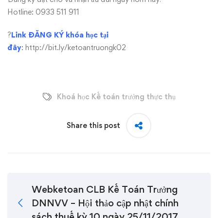
Hotline: 0933 511 911
?
Link ĐĂNG KÝ khóa học tại
đây
:
http://bit.ly/ketoantruongk02
Khoá học Kế toán trưởng thực thụ
Share this post
Webketoan CLB Kế Toán Trưởng
DNNVV – Hội thảo cập nhật chính
sách thuế kỳ 10 ngày 25/11/2017