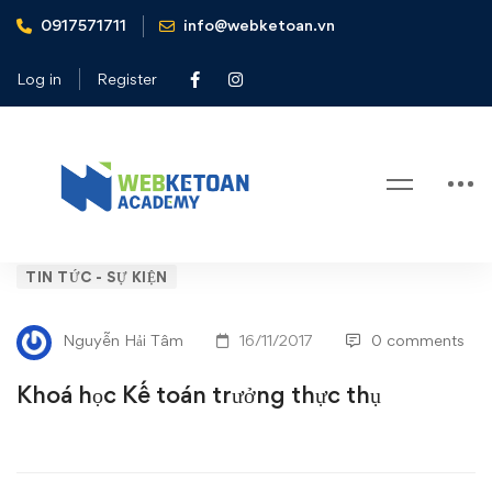
0917571711
info@webketoan.vn
Home
Tin tức - Sự kiện
Khoá học Kế toán trưởng thực thụ
Log in
Register
Blog
Khoá
TIN TỨC - SỰ KIỆN
học
Nguyễn Hải Tâm
16/11/2017
0 comments
Kế
Khoá học Kế toán trưởng thực thụ
toán
trưởng