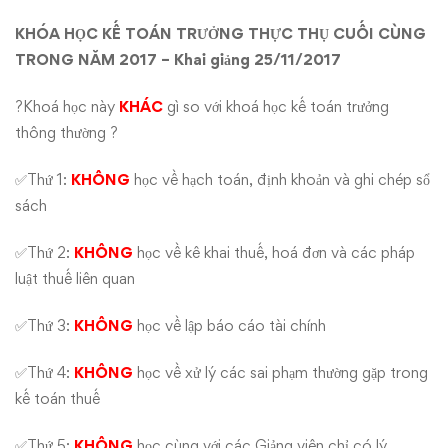
thực
KHÓA HỌC KẾ TOÁN TRƯỞNG THỰC THỤ CUỐI CÙNG
TRONG NĂM 2017 – Khai giảng 25/11/2017
thụ
?Khoá học này
KHÁC
gì so với khoá học kế toán trưởng
thông thường ?
✅Thứ 1:
KHÔNG
học về hạch toán, định khoản và ghi chép sổ
sách
✅Thứ 2:
KHÔNG
học về kê khai thuế, hoá đơn và các pháp
luật thuế liên quan
✅Thứ 3:
KHÔNG
học về lập báo cáo tài chính
✅Thứ 4:
KHÔNG
học về xử lý các sai phạm thường gặp trong
kế toán thuế
✅Thứ 5:
KHÔNG
học cùng với các Giảng viên chỉ có lý