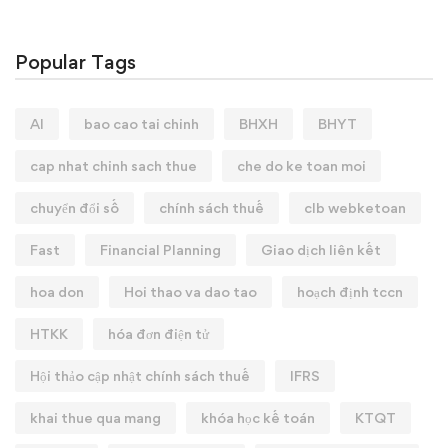
Popular Tags
AI
bao cao tai chinh
BHXH
BHYT
cap nhat chinh sach thue
che do ke toan moi
chuyển đổi số
chính sách thuế
clb webketoan
Fast
Financial Planning
Giao dịch liên kết
hoa don
Hoi thao va dao tao
hoạch định tccn
HTKK
hóa đơn điện tử
Hội thảo cập nhật chính sách thuế
IFRS
khai thue qua mang
khóa học kế toán
KTQT