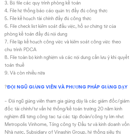
3. Bộ file các quy trình phòng kế toán
4. File hệ thống báo cáo quản trị đầy đủ công thức
5. File kế hoạch tài chính đầy đủ công thức
6. File check list kiểm soát đầu việc, hồ sơ chứng từ của
phòng kế toán đầy đủ nội dung
7. File lập kế hoạch công việc và kiểm soát công việc theo
chu trình PDCA
8. File toàn bộ kinh nghiệm và các nội dung cần lưu ý khi quyết
toán thuế
9. Và còn nhiều nữa
?
ĐỘI NGŨ GIẢNG VIÊN VÀ PHƯƠNG PHÁP GIẢNG DẠY
– Đội ngũ giảng viên tham gia giảng dậy là các giám đốc/giám
đốc tài chính/tư vấn hệ thống/kế toán trưởng 20 năm kinh
nghiệm đã từng công tac tại các tập đoàn/công ty lớn như:
Metropolis Vinhome, Tổng công ty Đầu tư và kinh doanh vốn
Nhà nước, Subsidiary of Vinashin Group, hệ thống siêu thị