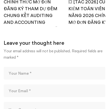
CHÍNH THỨC MỞ ĐƠN
💥 [TAC 2026] CUỘ
ĐĂNG KÝ THAM DỰ ĐÊM
KIỂM TOÁN VIÊN T
CHUNG KẾT AUDITING
NĂNG 2026 CHÍN
AND ACCOUNTING
MỞ ĐƠN ĐĂNG KÝ
CHALLENGE 2026 – AI SẼ
1: TEST ONLINE & 
CHẠM TAY TỚI NGÔI VỊ
OFFLINE 💥
Leave your thought here
CAO NHẤT? 🎉🏆
15/04/2026
22/04/2026
Your email address will not be published.
Required fields are
marked
*