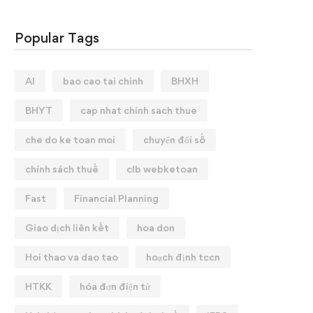
Popular Tags
AI
bao cao tai chinh
BHXH
BHYT
cap nhat chinh sach thue
che do ke toan moi
chuyển đổi số
chính sách thuế
clb webketoan
Fast
Financial Planning
Giao dịch liên kết
hoa don
Hoi thao va dao tao
hoạch định tccn
HTKK
hóa đơn điện tử