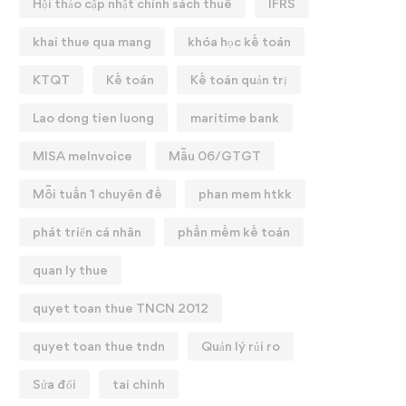
Hội thảo cập nhật chính sách thuế
IFRS
khai thue qua mang
khóa học kế toán
KTQT
Kế toán
Kế toán quản trị
Lao dong tien luong
maritime bank
MISA meInvoice
Mẫu 06/GTGT
Mỗi tuần 1 chuyên đề
phan mem htkk
phát triển cá nhân
phần mềm kế toán
quan ly thue
quyet toan thue TNCN 2012
quyet toan thue tndn
Quản lý rủi ro
Sửa đổi
tai chinh