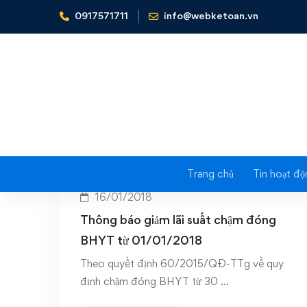
0917571711
info@webketoan.vn
Home
lãi suất chậm đóng BHYT 2018
Tag: l
Trang chủ
Tin hoạt độ
16/01/2018
Thông báo giảm lãi suất chậm đóng
BHYT từ 01/01/2018
Theo quyết định 60/2015/QĐ-TTg về quy
định chậm đóng BHYT từ 30 …