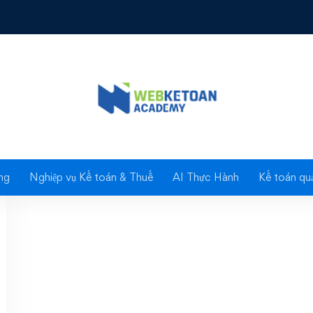
ãi suất chậm đóng BH
ng
Nghiệp vụ Kế toán & Thuế
AI Thực Hành
Kế toán quả