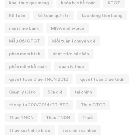
khai thue qua mang
khóa học kế toán
KTQT
Kế toán
Kế toán quản trị
Lao dong tien luong
maritime bank
MISA meInvoice
Mẫu 06/GTGT
Mỗi tuần 1 chuyên đề
phan mem htkk
phát triển cá nhân
phần mềm kế toán
quan ly thue
quyet toan thue TNCN 2012
quyet toan thue tndn
Quản lý rủi ro
Sửa đổi
tai chinh
thong tu 200/2014/TT-BTC
Thue GTGT
Thue TNCN
Thue TNDN
Thuế
Thuế xuất nhập khẩu
tài chính cá nhân