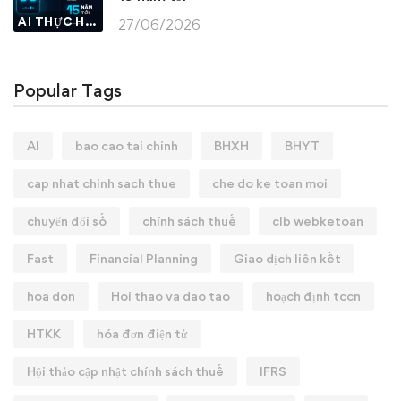
AI THỰC HÀNH
27/06/2026
Popular Tags
AI
bao cao tai chinh
BHXH
BHYT
cap nhat chinh sach thue
che do ke toan moi
chuyển đổi số
chính sách thuế
clb webketoan
Fast
Financial Planning
Giao dịch liên kết
hoa don
Hoi thao va dao tao
hoạch định tccn
HTKK
hóa đơn điện tử
Hội thảo cập nhật chính sách thuế
IFRS