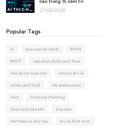
nào trong 15 năm tới
AI THỰC HÀNH
27/06/2026
Popular Tags
AI
bao cao tai chinh
BHXH
BHYT
cap nhat chinh sach thue
che do ke toan moi
chuyển đổi số
chính sách thuế
clb webketoan
Fast
Financial Planning
Giao dịch liên kết
hoa don
Hoi thao va dao tao
hoạch định tccn