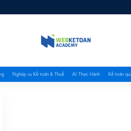
2018
ng báo tỷ giá hạch toán
Tháng 04/2018
ng
Nghiệp vụ Kế toán & Thuế
AI Thực Hành
Kế toán quả