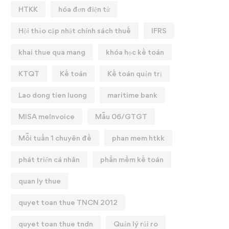
HTKK
hóa đơn điện tử
Hội thảo cập nhật chính sách thuế
IFRS
khai thue qua mang
khóa học kế toán
KTQT
Kế toán
Kế toán quản trị
Lao dong tien luong
maritime bank
MISA meInvoice
Mẫu 06/GTGT
Mỗi tuần 1 chuyên đề
phan mem htkk
phát triển cá nhân
phần mềm kế toán
quan ly thue
quyet toan thue TNCN 2012
quyet toan thue tndn
Quản lý rủi ro