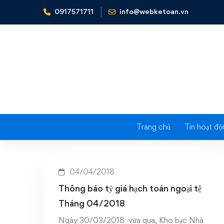
0917571711
info@webketoan.vn
Home
Thông báo tỷ giá hạch toán ngoại tệ Tháng 04/
Tag: Thô
Trang chủ
Tin hoạt độ
04/04/2018
Thông báo tỷ giá hạch toán ngoại tệ
Tháng 04/2018
Ngày 30/03/2018 vừa qua, Kho bạc Nhà