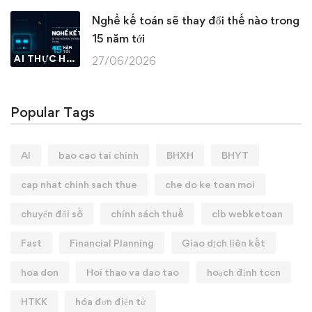
Nghề kế toán sẽ thay đổi thế nào trong
15 năm tới
AI THỰC HÀNH
27/06/2026
Popular Tags
AI
bao cao tai chinh
BHXH
BHYT
cap nhat chinh sach thue
che do ke toan moi
chuyển đổi số
chính sách thuế
clb webketoan
Fast
Financial Planning
Giao dịch liên kết
hoa don
Hoi thao va dao tao
hoạch định tccn
HTKK
hóa đơn điện tử