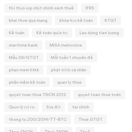
Hội thảo cập nhật chính sách thuế
IFRS
khai thue qua mang
khóa học kế toán
KTQT
Kế toán
Kế toán quản trị
Lao dong tien luong
maritime bank
MISA meInvoice
Mẫu 06/GTGT
Mỗi tuần 1 chuyên đề
phan mem htkk
phát triển cá nhân
phần mềm kế toán
quan ly thue
quyet toan thue TNCN 2012
quyet toan thue tndn
Quản lý rủi ro
Sửa đổi
tai chinh
thong tu 200/2014/TT-BTC
Thue GTGT
Thue TNCN
Thue TNDN
Thuế