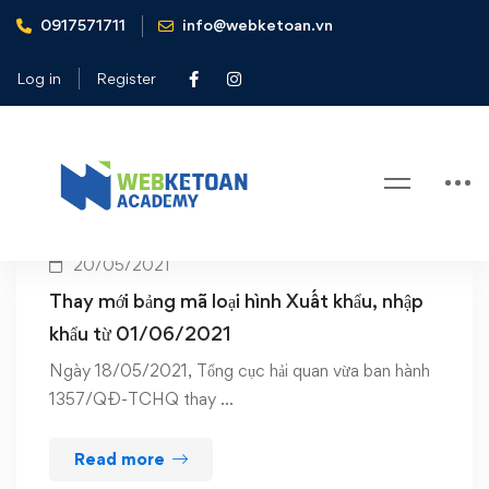
0917571711
info@webketoan.vn
Home
thuế nhập khẩu
Log in
Register
Tag: thuế nhập khẩu
20/05/2021
Thay mới bảng mã loại hình Xuất khẩu, nhập
khẩu từ 01/06/2021
Ngày 18/05/2021, Tổng cục hải quan vừa ban hành
1357/QĐ-TCHQ thay …
Read more