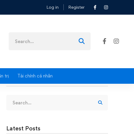
Log in
Register
Search
for:
n trị
Tài chính cá nhân
Search
Search
for:
Latest Posts