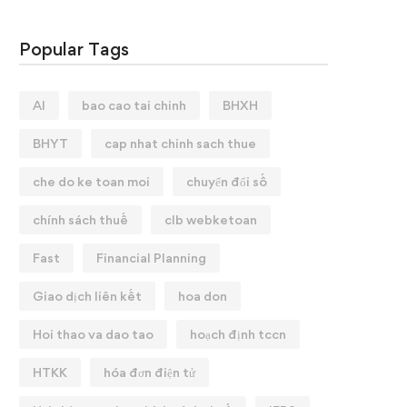
Popular Tags
AI
bao cao tai chinh
BHXH
BHYT
cap nhat chinh sach thue
che do ke toan moi
chuyển đổi số
chính sách thuế
clb webketoan
Fast
Financial Planning
Giao dịch liên kết
hoa don
Hoi thao va dao tao
hoạch định tccn
HTKK
hóa đơn điện tử