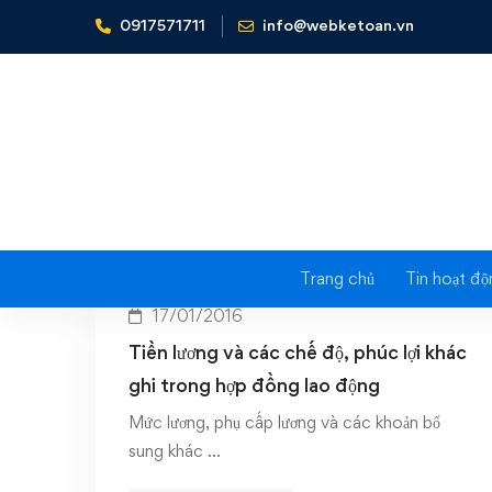
0917571711
info@webketoan.vn
Home
tien luong
Trang chủ
Tin hoạt độ
17/01/2016
Tiền lương và các chế độ, phúc lợi khác
ghi trong hợp đồng lao động
Mức lương, phụ cấp lương và các khoản bổ
sung khác …