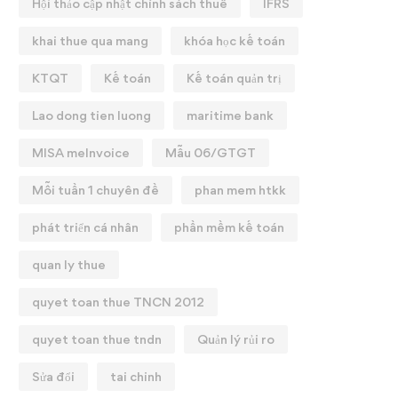
Hội thảo cập nhật chính sách thuế
IFRS
khai thue qua mang
khóa học kế toán
KTQT
Kế toán
Kế toán quản trị
Lao dong tien luong
maritime bank
MISA meInvoice
Mẫu 06/GTGT
Mỗi tuần 1 chuyên đề
phan mem htkk
phát triển cá nhân
phần mềm kế toán
quan ly thue
quyet toan thue TNCN 2012
quyet toan thue tndn
Quản lý rủi ro
Sửa đổi
tai chinh