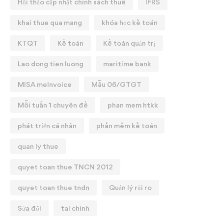
Hội thảo cập nhật chính sách thuế
IFRS
khai thue qua mang
khóa học kế toán
KTQT
Kế toán
Kế toán quản trị
Lao dong tien luong
maritime bank
MISA meInvoice
Mẫu 06/GTGT
Mỗi tuần 1 chuyên đề
phan mem htkk
phát triển cá nhân
phần mềm kế toán
quan ly thue
quyet toan thue TNCN 2012
quyet toan thue tndn
Quản lý rủi ro
Sửa đổi
tai chinh