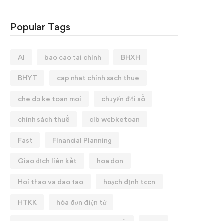
Popular Tags
AI
bao cao tai chinh
BHXH
BHYT
cap nhat chinh sach thue
che do ke toan moi
chuyển đổi số
chính sách thuế
clb webketoan
Fast
Financial Planning
Giao dịch liên kết
hoa don
Hoi thao va dao tao
hoạch định tccn
HTKK
hóa đơn điện tử