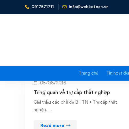
0917571711
info@webketoan.vn
Home
Trợ cấp thất nghiệp
Trang chủ
Tin hoạt độ
05/08/2016
Tổng quan về trợ cấp thất nghiệp
Giới thiệu các chế độ BHTN • Trợ cấp thất
nghiệp. …
Read more