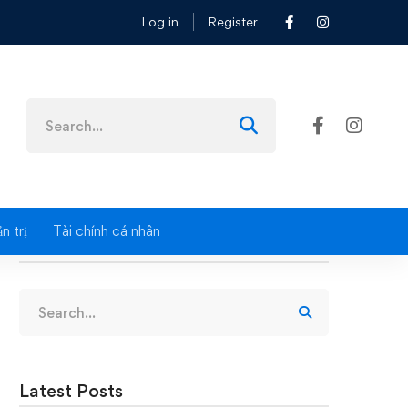
Log in
Register
p
Search
for:
n trị
Tài chính cá nhân
Search
Search
for:
Latest Posts