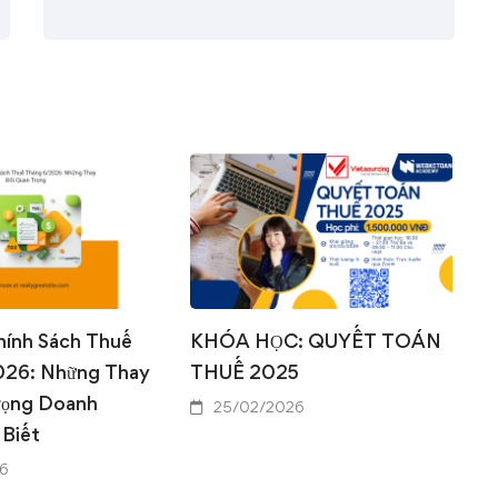
0
0
hính Sách Thuế
KHÓA HỌC: QUYẾT TOÁN
026: Những Thay
THUẾ 2025
rọng Doanh
25/02/2026
 Biết
6