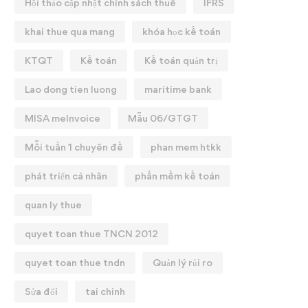
Hội thảo cập nhật chính sách thuế
IFRS
khai thue qua mang
khóa học kế toán
KTQT
Kế toán
Kế toán quản trị
Lao dong tien luong
maritime bank
MISA meInvoice
Mẫu 06/GTGT
Mỗi tuần 1 chuyên đề
phan mem htkk
phát triển cá nhân
phần mềm kế toán
quan ly thue
quyet toan thue TNCN 2012
quyet toan thue tndn
Quản lý rủi ro
Sửa đổi
tai chinh