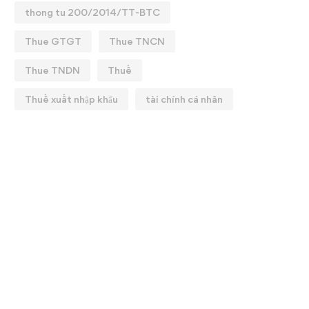
thong tu 200/2014/TT-BTC
Thue GTGT
Thue TNCN
Thue TNDN
Thuế
Thuế xuất nhập khẩu
tài chính cá nhân