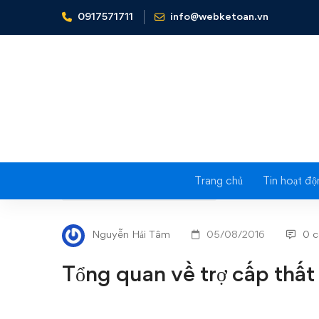
0917571711
info@webketoan.vn
Home
Nghiệp vụ Kế toán & Thuế
Tổng quan về trợ cấ
Trang chủ
Tin hoạt độ
Tổng
NGHIỆP VỤ KẾ TOÁN & THUẾ
quan
Nguyễn Hải Tâm
05/08/2016
0 
về
Tổng quan về trợ cấp thất
trợ