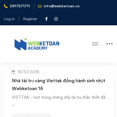
0917571711
info@webketoan.vn
Home
Viettak; Nhà tài trợ vàng sinh nhật Webketoan 16
Log in
Register
Tag: Viettak; Nhà tài trợ vàng sinh
nhật Webketoan 16
18/10/2018
Nhà tài trợ vàng Viettak đồng hành sinh nhật
Webketoan 16
VIETTAK – một trong những nhà tài trợ thân thiết đã
…