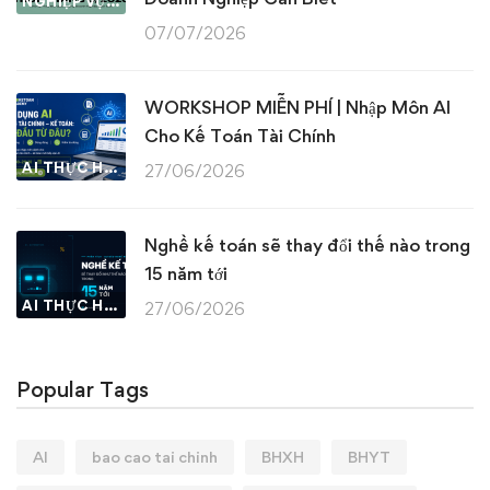
NGHIỆP VỤ KẾ TOÁN & THUẾ
07/07/2026
WORKSHOP MIỄN PHÍ | Nhập Môn AI
Cho Kế Toán Tài Chính
AI THỰC HÀNH
27/06/2026
Nghề kế toán sẽ thay đổi thế nào trong
15 năm tới
AI THỰC HÀNH
27/06/2026
Popular Tags
AI
bao cao tai chinh
BHXH
BHYT