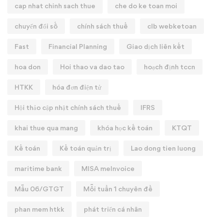
cap nhat chinh sach thue
che do ke toan moi
chuyển đổi số
chính sách thuế
clb webketoan
Fast
Financial Planning
Giao dịch liên kết
hoa don
Hoi thao va dao tao
hoạch định tccn
HTKK
hóa đơn điện tử
Hội thảo cập nhật chính sách thuế
IFRS
khai thue qua mang
khóa học kế toán
KTQT
Kế toán
Kế toán quản trị
Lao dong tien luong
maritime bank
MISA meInvoice
Mẫu 06/GTGT
Mỗi tuần 1 chuyên đề
phan mem htkk
phát triển cá nhân