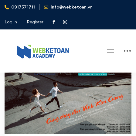
0917571711
info@webketoan.vn
Home
webketoan
Log in
Register
Tag: webketoan