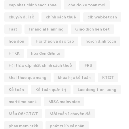
cap nhat chinh sach thue
che do ke toan moi
chuyển đổi số
chính sách thuế
clb webketoan
Fast
Financial Planning
Giao dịch liên kết
hoa don
Hoi thao va dao tao
hoạch định tccn
HTKK
hóa đơn điện tử
Hội thảo cập nhật chính sách thuế
IFRS
khai thue qua mang
khóa học kế toán
KTQT
Kế toán
Kế toán quản trị
Lao dong tien luong
maritime bank
MISA meInvoice
Mẫu 06/GTGT
Mỗi tuần 1 chuyên đề
phan mem htkk
phát triển cá nhân