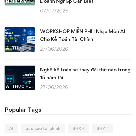
Doanh Nghiệp Cần Biết
NGHIỆP VỤ KẾ TOÁN & THUẾ
07/07/2026
WORKSHOP MIỄN PHÍ | Nhập Môn AI
Cho Kế Toán Tài Chính
AI THỰC HÀNH
27/06/2026
Nghề kế toán sẽ thay đổi thế nào trong
15 năm tới
AI THỰC HÀNH
27/06/2026
Popular Tags
AI
bao cao tai chinh
BHXH
BHYT