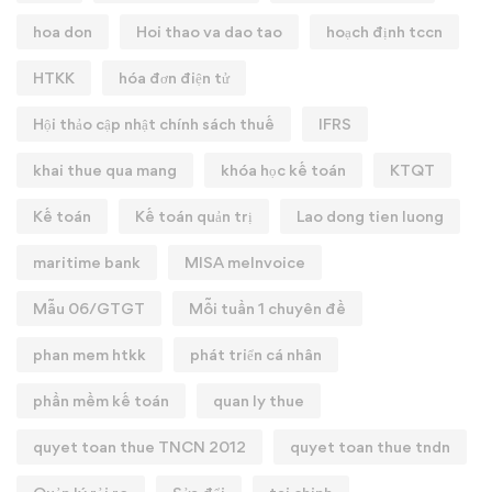
hoa don
Hoi thao va dao tao
hoạch định tccn
HTKK
hóa đơn điện tử
Hội thảo cập nhật chính sách thuế
IFRS
khai thue qua mang
khóa học kế toán
KTQT
Kế toán
Kế toán quản trị
Lao dong tien luong
maritime bank
MISA meInvoice
Mẫu 06/GTGT
Mỗi tuần 1 chuyên đề
phan mem htkk
phát triển cá nhân
phần mềm kế toán
quan ly thue
quyet toan thue TNCN 2012
quyet toan thue tndn