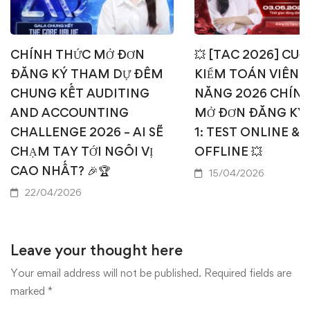
CHÍNH THỨC MỞ ĐƠN
💥 [TAC 2026] CUỘ
ĐĂNG KÝ THAM DỰ ĐÊM
KIỂM TOÁN VIÊN T
CHUNG KẾT AUDITING
NĂNG 2026 CHÍN
AND ACCOUNTING
MỞ ĐƠN ĐĂNG KÝ
CHALLENGE 2026 – AI SẼ
1: TEST ONLINE & 
CHẠM TAY TỚI NGÔI VỊ
OFFLINE 💥
CAO NHẤT? 🎉🏆
15/04/2026
22/04/2026
Leave your thought here
Your email address will not be published.
Required fields are
marked
*