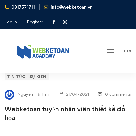
0917571711
info@webketoan.vn
Home
Tin tức - Sự kiện
Webketoan tuyển nhân viên thiết kế đồ họa
Log in
Register
Blog
Webketoan
TIN TỨC - SỰ KIỆN
tuyển
Nguyễn Hải Tâm
21/04/2021
0 comments
nhân
Webketoan tuyển nhân viên thiết kế đồ
viên
họa
thiết