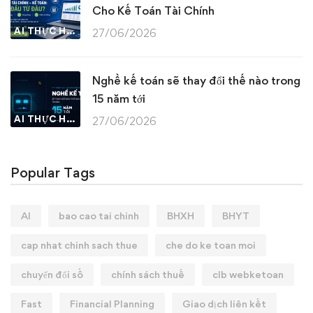
Cho Kế Toán Tài Chính
AI THỰC HÀNH
27/06/2026
Nghề kế toán sẽ thay đổi thế nào trong
15 năm tới
AI THỰC HÀNH
27/06/2026
Popular Tags
AI
bao cao tai chinh
BHXH
BHYT
cap nhat chinh sach thue
che do ke toan moi
chuyển đổi số
chính sách thuế
clb webketoan
Fast
Financial Planning
Giao dịch liên kết