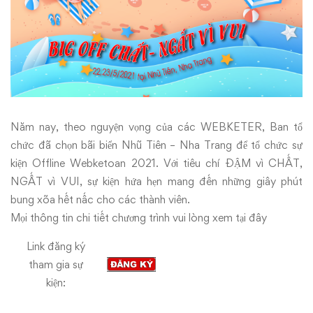
Trang
2021
Năm nay, theo nguyện vọng của các WEBKETER, Ban tổ
chức đã chọn bãi biển Nhũ Tiên – Nha Trang để tổ chức sự
kiện Offline Webketoan 2021. Với tiêu chí ĐẬM vì CHẤT,
NGẤT vì VUI, sự kiện hứa hẹn mang đến những giây phút
bung xõa hết nấc cho các thành viên.
Mọi thông tin chi tiết chương trình vui lòng xem
tại đây
Link đăng ký
tham gia sự
kiện: