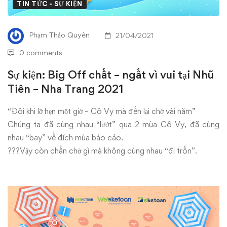
chất
TIN TỨC - SỰ KIỆN
–
Phạm Thảo Quyên
21/04/2021
ngất
0 comments
vì
Sự kiện: Big Off chất – ngất vì vui tại Nhũ
Tiên – Nha Trang 2021
vui
tại
“Đôi khi lỡ hẹn một giờ – Cô Vy mà đến lại chờ vài năm”
Chúng ta đã cùng nhau “lướt” qua 2 mùa Cô Vy, đã cùng
Nhũ
nhau “bay” về đích mùa báo cáo.
???Vậy còn chần chờ gì mà không cùng nhau “đi trốn”.
Tiên
–
Nha