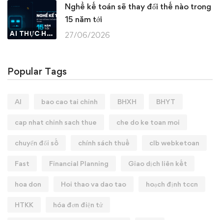
Nghề kế toán sẽ thay đổi thế nào trong
15 năm tới
AI THỰC HÀNH
27/06/2026
Popular Tags
AI
bao cao tai chinh
BHXH
BHYT
cap nhat chinh sach thue
che do ke toan moi
chuyển đổi số
chính sách thuế
clb webketoan
Fast
Financial Planning
Giao dịch liên kết
hoa don
Hoi thao va dao tao
hoạch định tccn
HTKK
hóa đơn điện tử