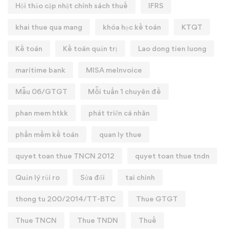
Hội thảo cập nhật chính sách thuế
IFRS
khai thue qua mang
khóa học kế toán
KTQT
Kế toán
Kế toán quản trị
Lao dong tien luong
maritime bank
MISA meInvoice
Mẫu 06/GTGT
Mỗi tuần 1 chuyên đề
phan mem htkk
phát triển cá nhân
phần mềm kế toán
quan ly thue
quyet toan thue TNCN 2012
quyet toan thue tndn
Quản lý rủi ro
Sửa đổi
tai chinh
thong tu 200/2014/TT-BTC
Thue GTGT
Thue TNCN
Thue TNDN
Thuế