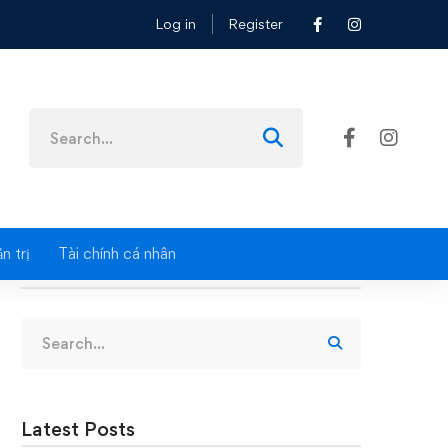
Log in
Register
ng
Search
for:
n trị
Tài chính cá nhân
Search
Search
for:
Latest Posts