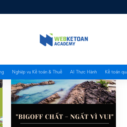
ag: Nhu Tien Nha Tra
ng
Nghiệp vụ Kế toán & Thuế
AI Thực Hành
Kế toán quả