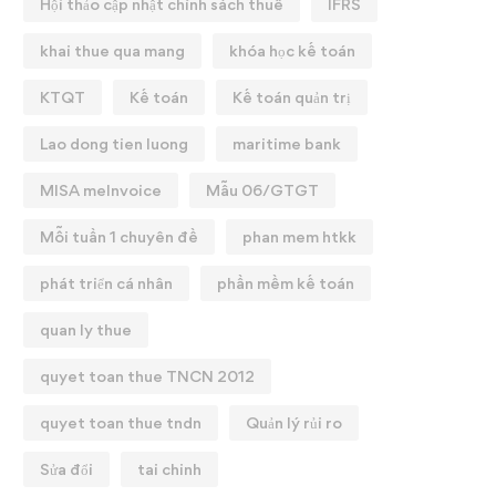
Hội thảo cập nhật chính sách thuế
IFRS
khai thue qua mang
khóa học kế toán
KTQT
Kế toán
Kế toán quản trị
Lao dong tien luong
maritime bank
MISA meInvoice
Mẫu 06/GTGT
Mỗi tuần 1 chuyên đề
phan mem htkk
phát triển cá nhân
phần mềm kế toán
quan ly thue
quyet toan thue TNCN 2012
quyet toan thue tndn
Quản lý rủi ro
Sửa đổi
tai chinh