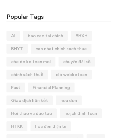
Popular Tags
AI
bao cao tai chinh
BHXH
BHYT
cap nhat chinh sach thue
che do ke toan moi
chuyển đổi số
chính sách thuế
clb webketoan
Fast
Financial Planning
Giao dịch liên kết
hoa don
Hoi thao va dao tao
hoạch định tccn
HTKK
hóa đơn điện tử